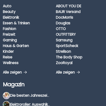
Auto
ABOUT YOU DE
Beauty
BAUR Versand
Elektronik
DocMorris
Essen & Trinken
Douglas
Fashion
OTTO
Freizeit
OUTFITTERY
Gaming
Samsung
Haus & Garten
SportScheck
Kinder
Strellson
Reise
The Body Shop
Wellness
ZooRoyal
Alle zeigen
Alle zeigen
Magazin
Die besten Jahreszeiten für Schnäppchenjäger
Elektroroller: Auswahlkriterien, Unterschiede & Tipps