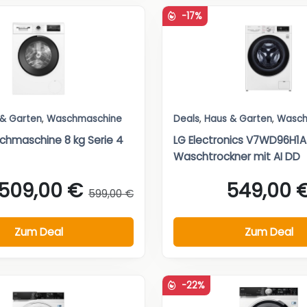
-17%
 & Garten
,
Waschmaschine
Deals
,
Haus & Garten
,
Wasch
hmaschine 8 kg Serie 4
LG Electronics V7WD96H1A
Waschtrockner mit AI DD
509,00 €
549,00 
599,00 €
Zum Deal
Zum Deal
-22%