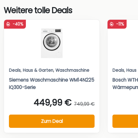
Weitere tolle Deals
-40%
-11%
Deals
,
Haus & Garten
,
Waschmaschine
Deals
,
Haus
Siemens Waschmaschine WM14N225
Bosch WTH
iQ300-Serie
Wärmepum
449,99 €
749,99 €
Zum Deal