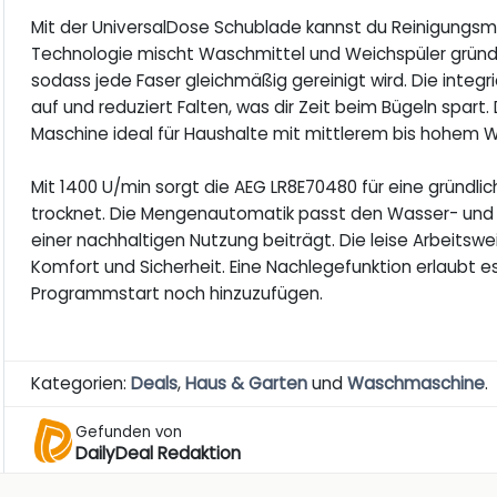
Mit der UniversalDose Schublade kannst du Reinigungsmitt
Technologie mischt Waschmittel und Weichspüler gründl
sodass jede Faser gleichmäßig gereinigt wird. Die integr
auf und reduziert Falten, was dir Zeit beim Bügeln spar
Maschine ideal für Haushalte mit mittlerem bis hohe
Mit 1400 U/min sorgt die AEG LR8E70480 für eine gründli
trocknet. Die Mengenautomatik passt den Wasser- und E
einer nachhaltigen Nutzung beiträgt. Die leise Arbeitswe
Komfort und Sicherheit. Eine Nachlegefunktion erlaubt 
Programmstart noch hinzuzufügen.
Kategorien:
Deals
,
Haus & Garten
und
Waschmaschine
.
Gefunden von
DailyDeal Redaktion