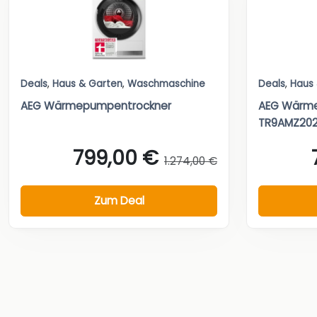
Deals
,
Haus & Garten
,
Waschmaschine
Deals
,
Haus
AEG Wärmepumpentrockner
AEG Wärm
TR9AMZ20
799,00 €
1.274,00 €
Zum Deal