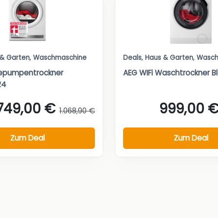
 & Garten
,
Waschmaschine
Deals
,
Haus & Garten
,
Wasch
epumpentrockner
AEG WIFi Waschtrockner Bl
24
749,00 €
999,00 
1.068,90 €
Zum Deal
Zum Deal