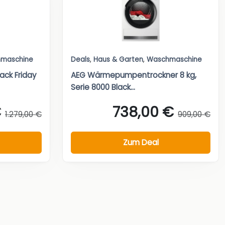
maschine
Deals
,
Haus & Garten
,
Waschmaschine
ack Friday
AEG Wärmepumpentrockner 8 kg,
Serie 8000 Black...
€
738,00 €
1.279,00 €
909,00 €
Zum Deal