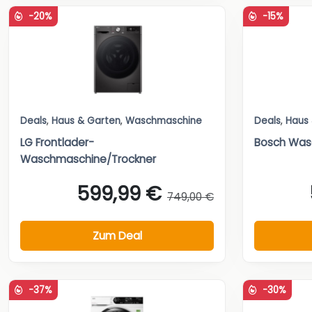
-20%
-15%
Deals
,
Haus & Garten
,
Waschmaschine
Deals
,
Haus
LG Frontlader-
Bosch Wasc
Waschmaschine/Trockner
599,99 €
749,00 €
Zum Deal
-37%
-30%