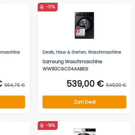
-17%
maschine
Deals
,
Haus & Garten
,
Waschmaschine
Samsung Waschmaschine
WW90CGC04AABEG
€
539,00 €
664,75 €
649,00 €
Zum Deal
-19%