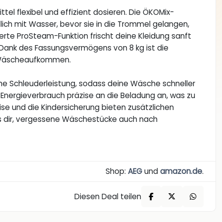
el flexibel und effizient dosieren. Die ÖKOMix-
ich mit Wasser, bevor sie in die Trommel gelangen,
ierte ProSteam-Funktion frischt deine Kleidung sanft
t. Dank des Fassungsvermögens von 8 kg ist die
m Wäscheaufkommen.
che Schleuderleistung, sodass deine Wäsche schneller
nergieverbrauch präzise an die Beladung an, was zu
ise und die Kindersicherung bieten zusätzlichen
es dir, vergessene Wäschestücke auch nach
Shop:
AEG
und
amazon.de
.
Diesen Deal teilen