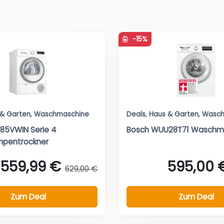
-15%
 & Garten
,
Waschmaschine
Deals
,
Haus & Garten
,
Wasch
85VWIN Serie 4
Bosch WUU28T71 Waschm
pentrockner
559,99 €
595,00 
629,00 €
Zum Deal
Zum Deal