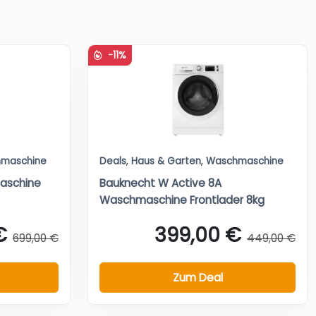
-11%
maschine
Deals
,
Haus & Garten
,
Waschmaschine
aschine
Bauknecht W Active 8A
Waschmaschine Frontlader 8kg
€
399,00 €
699,00 €
449,00 €
Zum Deal