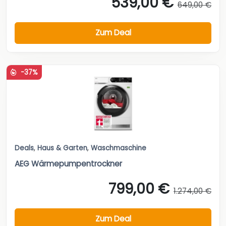
539,00 €
649,00 €
Zum Deal
-37%
Deals
,
Haus & Garten
,
Waschmaschine
AEG Wärmepumpentrockner
799,00 €
1.274,00 €
Zum Deal