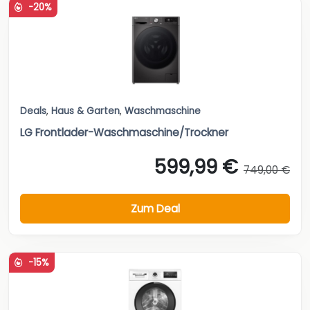
-20%
Deals
,
Haus & Garten
,
Waschmaschine
LG Frontlader-Waschmaschine/Trockner
599,99 €
749,00 €
Zum Deal
-15%