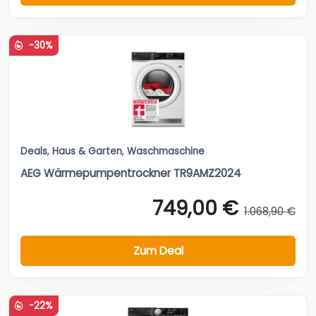
-30%
Deals
,
Haus & Garten
,
Waschmaschine
AEG Wärmepumpentrockner TR9AMZ2024
749,00 €
1.068,90 €
Zum Deal
-22%