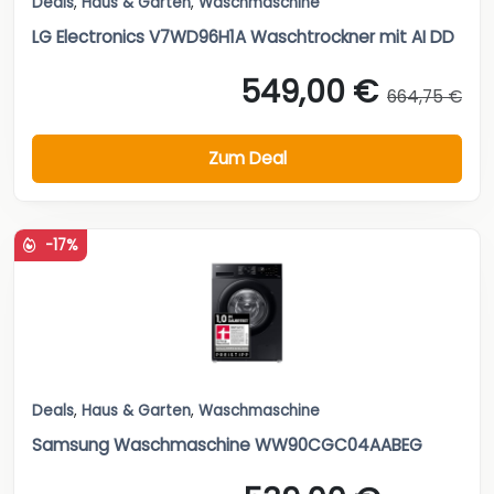
Deals
,
Haus & Garten
,
Waschmaschine
LG Electronics V7WD96H1A Waschtrockner mit AI DD
549,00 €
664,75 €
Zum Deal
-17%
Deals
,
Haus & Garten
,
Waschmaschine
Samsung Waschmaschine WW90CGC04AABEG