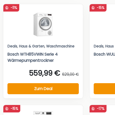
-11%
-15%
Deals
,
Haus & Garten
,
Waschmaschine
Deals
,
Haus
Bosch WTH85VWIN Serie 4
Bosch WUU
Wärmepumpentrockner
559,99 €
629,00 €
Zum Deal
-15%
-17%