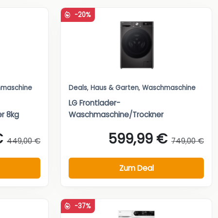
-20%
maschine
Deals
,
Haus & Garten
,
Waschmaschine
LG Frontlader-
r 8kg
Waschmaschine/Trockner
€
599,99 €
449,00 €
749,00 €
Zum Deal
-37%