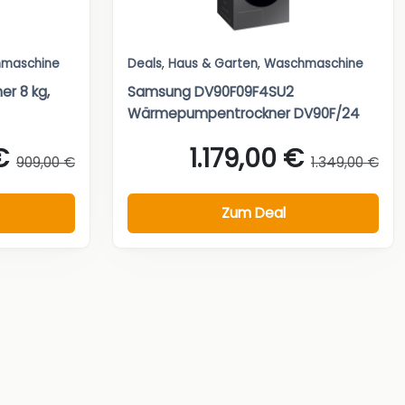
maschine
Deals
,
Haus & Garten
,
Waschmaschine
r 8 kg,
Samsung DV90F09F4SU2
Wärmepumpentrockner DV90F/24
€
1.179,00 €
909,00 €
1.349,00 €
Zum Deal