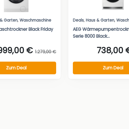
 & Garten
,
Waschmaschine
Deals
,
Haus & Garten
,
Wasch
aschtrockner Black Friday
AEG Wärmepumpentrockne
Serie 8000 Black...
999,00 €
738,00 
1.279,00 €
Zum Deal
Zum Deal