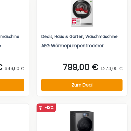
maschine
Deals
,
Haus & Garten
,
Waschmaschine
e
AEG Wärmepumpentrockner
€
799,00 €
649,00 €
1.274,00 €
Zum Deal
-13%