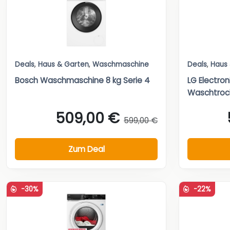
Deals
,
Haus & Garten
,
Waschmaschine
Deals
,
Haus
Bosch Waschmaschine 8 kg Serie 4
LG Electro
Waschtrock
509,00 €
599,00 €
Zum Deal
-30%
-22%