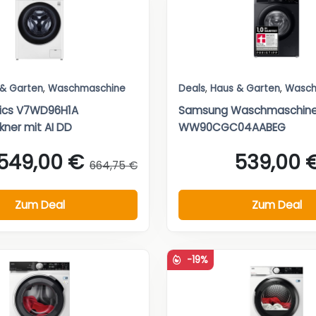
 & Garten
,
Waschmaschine
Deals
,
Haus & Garten
,
Wasch
nics V7WD96H1A
Samsung Waschmaschin
ner mit AI DD
WW90CGC04AABEG
549,00 €
539,00 
664,75 €
Zum Deal
Zum Deal
-19%