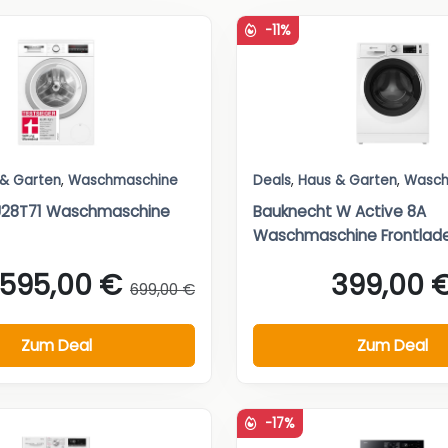
-11%
 & Garten
,
Waschmaschine
Deals
,
Haus & Garten
,
Wasch
28T71 Waschmaschine
Bauknecht W Active 8A
Waschmaschine Frontlade
595,00 €
399,00 
699,00 €
Zum Deal
Zum Deal
-17%