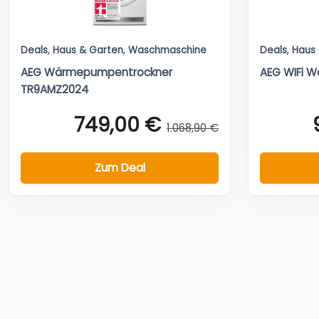
Deals
,
Haus & Garten
,
Waschmaschine
Deals
,
Haus
AEG Wärmepumpentrockner
AEG WIFi W
TR9AMZ2024
749,00 €
1.068,90 €
Zum Deal