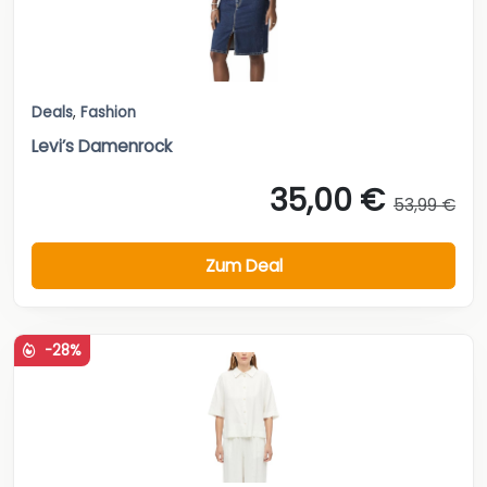
Deals
,
Fashion
Levi’s Damenrock
35,00 €
53,99 €
Zum Deal
-28%