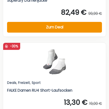
Superdry Damenjacke
82,49 €
99,99 €
Zum Deal
-30%
Deals
,
Freizeit
,
Sport
FALKE Damen RU4 Short-Laufsocken
13,30 €
19,00 €