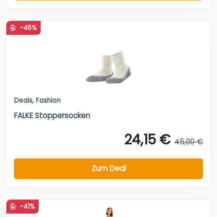
-46%
Deals
,
Fashion
FALKE Stoppersocken
24,15 €
45,00 €
Zum Deal
-41%