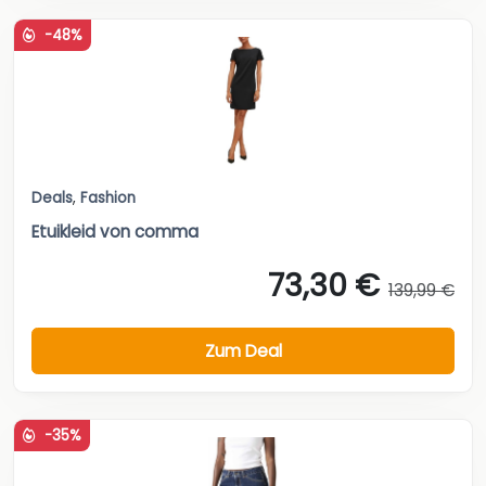
-48%
Deals
,
Fashion
Etuikleid von comma
73,30 €
139,99 €
Zum Deal
-35%