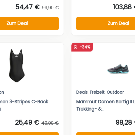
54,47 €
103,88
99,90 €
Zum Deal
Zum Deal
-34%
on
Deals
,
Freizeit
,
Outdoor
men 3-Stripes C-Back
Mammut Damen Sertig II 
g
Trekking- &...
25,49 €
98,28
40,00 €