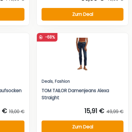
Zum Deal
-68%
Deals
,
Fashion
aufsocken
TOM TAILOR Damenjeans Alexa
Straight
0 €
15,91 €
19,00 €
49,99 €
Zum Deal