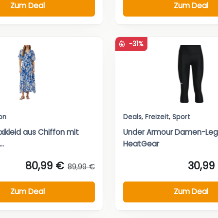
Zum Deal
Zum Deal
-31%
on
Deals
,
Freizeit
,
Sport
axikleid aus Chiffon mit
Under Armour Damen-Leg
..
HeatGear
80,99 €
30,99
89,99 €
Zum Deal
Zum Deal