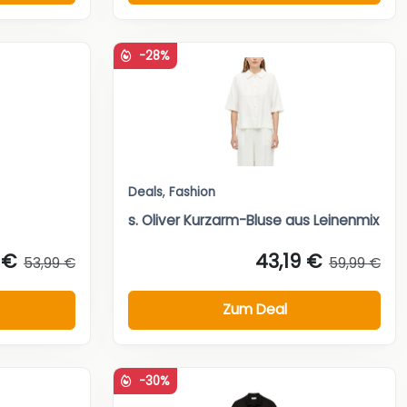
-28%
Deals
,
Fashion
s. Oliver Kurzarm-Bluse aus Leinenmix
 €
43,19 €
53,99 €
59,99 €
Zum Deal
-30%