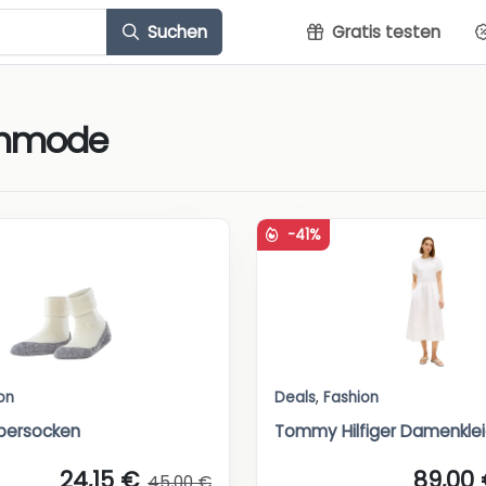
Suchen
Gratis testen
nmode
-41%
on
Deals
,
Fashion
persocken
Tommy Hilfiger Damenkle
24,15 €
89,00
45,00 €