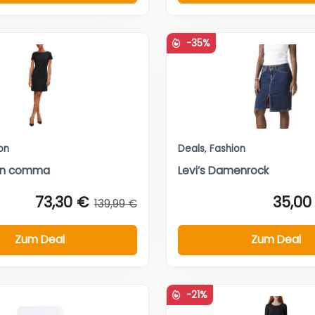
-35%
on
Deals
,
Fashion
von comma
Levi’s Damenrock
73,30 €
35,00
139,99 €
Zum Deal
Zum Deal
-21%