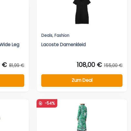
Deals
,
Fashion
 Wide Leg
Lacoste Damenkleid
9 €
108,00 €
81,99 €
155,00 €
Zum Deal
-54%