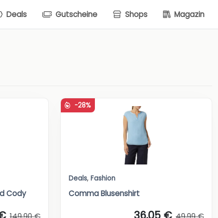
Deals
Gutscheine
Shops
Magazin
-28%
Deals
,
Fashion
id Cody
Comma Blusenshirt
 €
36,05 €
149,90 €
49,99 €