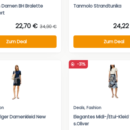
in Damen BH Bralette
Tanmolo Strandtunika
ort
22,70 €
24,22
34,90 €
Zum Deal
Zum Deal
-31%
on
Deals
,
Fashion
iger Damenkleid New
Elegantes Midi-/Etui-Kleid
s.Oliver