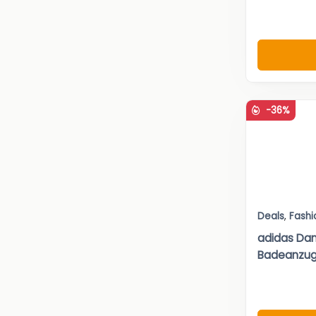
-36%
Deals
,
Fashi
adidas Da
Badeanzu