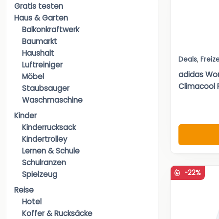
Gratis testen
Haus & Garten
Balkonkraftwerk
Baumarkt
Haushalt
Deals
,
Freize
Luftreiniger
adidas Wom
Möbel
Climacool 
Staubsauger
Waschmaschine
Kinder
Kinderrucksack
Kindertrolley
Lernen & Schule
Schulranzen
-22%
Spielzeug
Reise
Hotel
Koffer & Rucksäcke