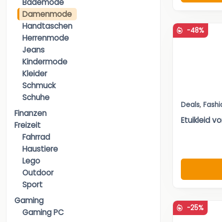
Bademode
Damenmode
Handtaschen
-48%
Herrenmode
Jeans
Kindermode
Kleider
Schmuck
Schuhe
Deals
,
Fashi
Finanzen
Etuikleid 
Freizeit
Fahrrad
Haustiere
Lego
Outdoor
Sport
Gaming
-25%
Gaming PC