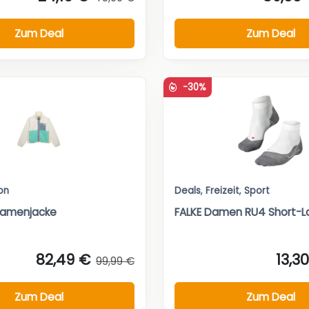
Zum Deal
Zum Deal
-30%
on
Deals
,
Freizeit
,
Sport
Damenjacke
FALKE Damen RU4 Short-L
82,49 €
13,3
99,99 €
Zum Deal
Zum Deal