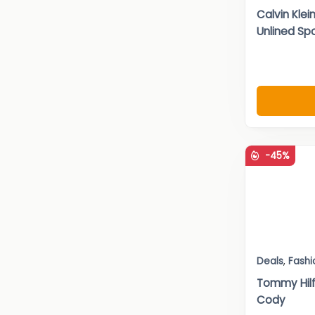
Calvin Kle
Unlined Sp
-45%
Deals
,
Fashi
Tommy Hilf
Cody