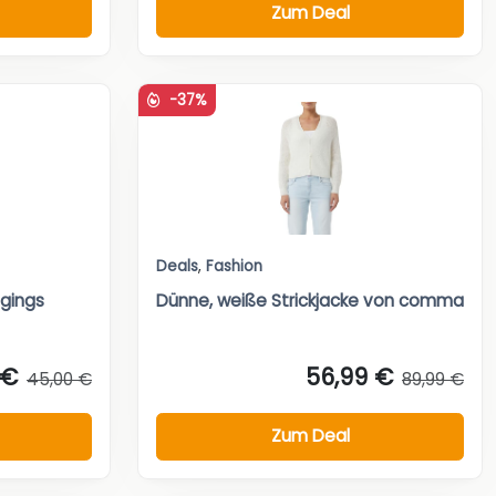
Zum Deal
-37%
Deals
,
Fashion
gings
Dünne, weiße Strickjacke von comma
 €
56,99 €
45,00 €
89,99 €
Zum Deal