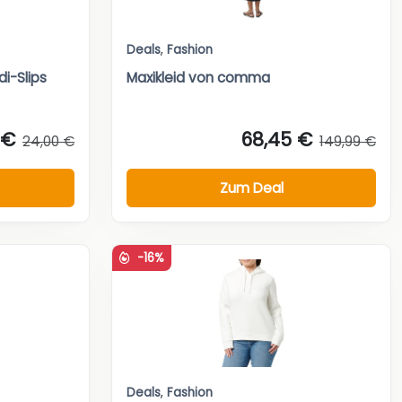
Deals
,
Fashion
i-Slips
Maxikleid von comma
 €
68,45 €
24,00 €
149,99 €
Zum Deal
-16%
Deals
,
Fashion