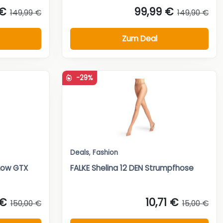
 €
99,99 €
149,99 €
149,90 €
Zum Deal
-29%
Deals
,
Fashion
Low GTX
FALKE Shelina 12 DEN Strumpfhose
 €
10,71 €
150,00 €
15,00 €