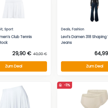
it
,
Sport
Deals
,
Fashion
en’s Club Tennis
Levi’s Damen 318 Shaping
Rock
Jeans
29,90 €
64,9
40,00 €
Zum Deal
Zum Deal
-11%