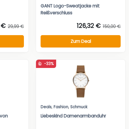
GANT Logo-Sweatjacke mit
Reißverschluss
 €
126,32 €
29,99 €
150,00 €
Zum Deal
-33%
Deals
,
Fashion
,
Schmuck
 von
Liebeskind Damenarmbanduhr