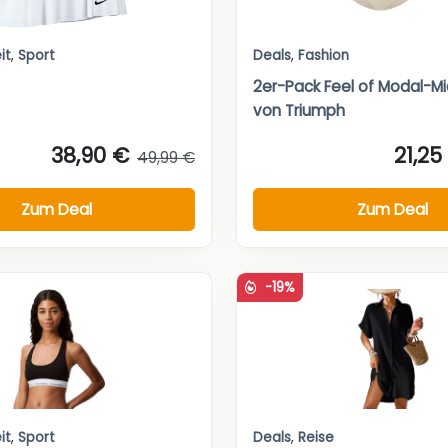
it
,
Sport
Deals
,
Fashion
2er-Pack Feel of Modal-Mid
von Triumph
38,90 €
21,25
49,99 €
Zum Deal
Zum Deal
-19%
it
,
Sport
Deals
,
Reise