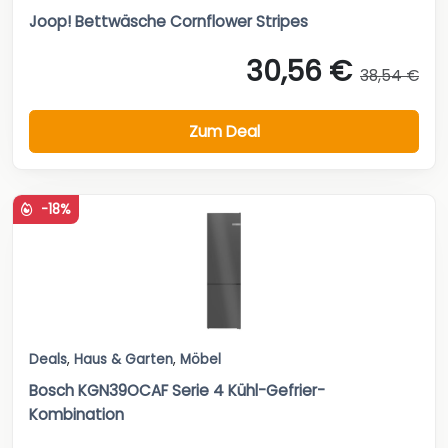
Joop! Bettwäsche Cornflower Stripes
30,56 €
38,54 €
Zum Deal
-18%
Deals
,
Haus & Garten
,
Möbel
Bosch KGN39OCAF Serie 4 Kühl-Gefrier-
Kombination