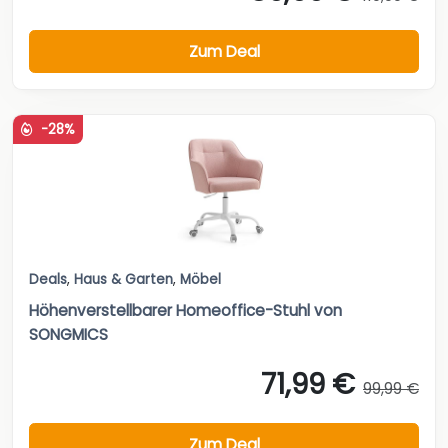
Zum Deal
-28%
Deals
,
Haus & Garten
,
Möbel
Höhenverstellbarer Homeoffice-Stuhl von
SONGMICS
71,99 €
99,99 €
Zum Deal