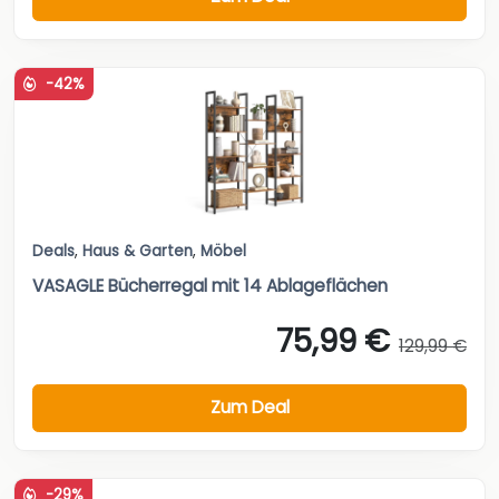
-42%
Deals
,
Haus & Garten
,
Möbel
VASAGLE Bücherregal mit 14 Ablageflächen
75,99 €
129,99 €
Zum Deal
-29%