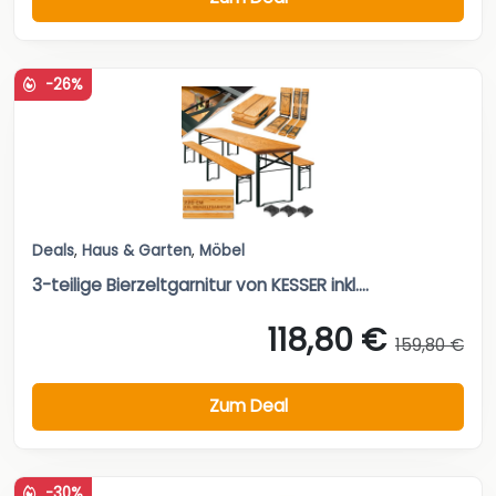
-26%
Deals
,
Haus & Garten
,
Möbel
3-teilige Bierzeltgarnitur von KESSER inkl....
118,80 €
159,80 €
Zum Deal
-30%