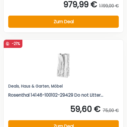
979,99 €
1.199,00 €
Zum Deal
-21%
Deals
,
Haus & Garten
,
Möbel
Rosenthal 14146-100102-29429 Do not Litter...
59,60 €
75,00 €
Zum Deal