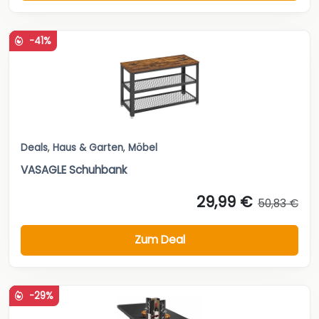
-41%
Deals
,
Haus & Garten
,
Möbel
VASAGLE Schuhbank
29,99 €
50,83 €
Zum Deal
-29%