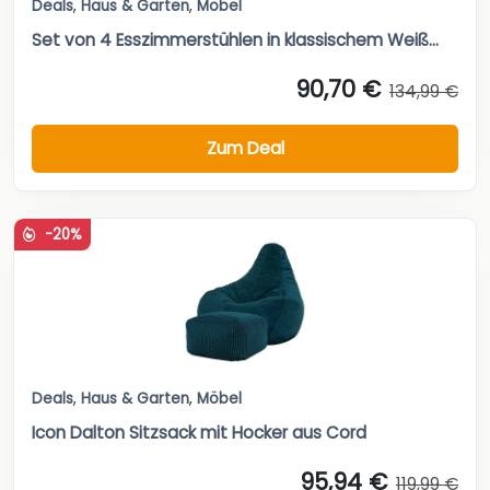
Deals
,
Haus & Garten
,
Möbel
Set von 4 Esszimmerstühlen in klassischem Weiß...
90,70 €
134,99 €
Zum Deal
-20%
Deals
,
Haus & Garten
,
Möbel
Icon Dalton Sitzsack mit Hocker aus Cord
95,94 €
119,99 €