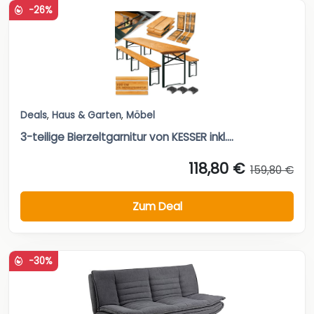
-26%
Deals
,
Haus & Garten
,
Möbel
3-teilige Bierzeltgarnitur von KESSER inkl....
118,80 €
159,80 €
Zum Deal
-30%