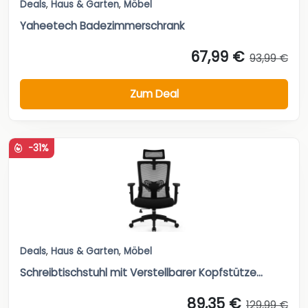
Deals
,
Haus & Garten
,
Möbel
Yaheetech Badezimmerschrank
67,99 €
93,99 €
Zum Deal
-31%
Deals
,
Haus & Garten
,
Möbel
Schreibtischstuhl mit Verstellbarer Kopfstütze...
89,35 €
129,99 €