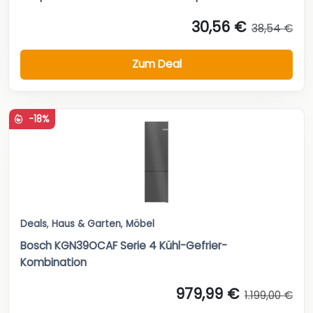
30,56 €
38,54 €
Zum Deal
-18%
Deals
,
Haus & Garten
,
Möbel
Bosch KGN39OCAF Serie 4 Kühl-Gefrier-
Kombination
979,99 €
1.199,00 €