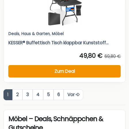
Deals
,
Haus & Garten
,
Möbel
KESSER® Buffettisch Tisch klappbar Kunststoff...
49,80 €
69,80 €
Zum Deal
1
2
3
4
5
6
Vor
Möbel – Deals, Schnäppchen &
Gutscheine