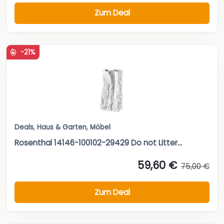
Zum Deal
-21%
Deals
,
Haus & Garten
,
Möbel
Rosenthal 14146-100102-29429 Do not Litter...
59,60 €
75,00 €
Zum Deal