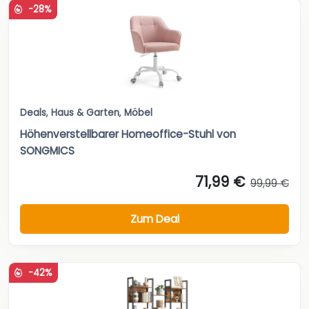
-28%
Deals
,
Haus & Garten
,
Möbel
Höhenverstellbarer Homeoffice-Stuhl von
SONGMICS
71,99 €
99,99 €
Zum Deal
-42%