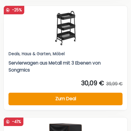
-25%
Deals
,
Haus & Garten
,
Möbel
Servierwagen aus Metall mit 3 Ebenen von
Songmics
30,09 €
39,99 €
Zum Deal
-41%