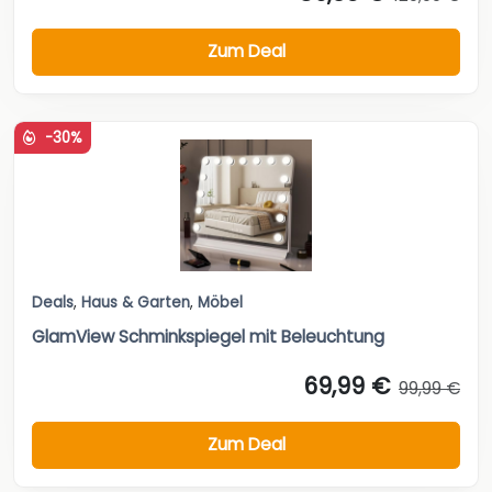
Zum Deal
-30%
Deals
,
Haus & Garten
,
Möbel
GlamView Schminkspiegel mit Beleuchtung
69,99 €
99,99 €
Zum Deal