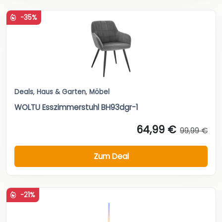
-35%
Deals
,
Haus & Garten
,
Möbel
WOLTU Esszimmerstuhl BH93dgr-1
64,99 €
99,99 €
Zum Deal
-21%