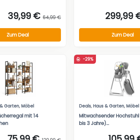
39,99 €
299,99 
64,99 €
Zum Deal
Zum Deal
-29%
 & Garten
,
Möbel
Deals
,
Haus & Garten
,
Möbel
cherregal mit 14
Mitwachsender Hochstuhl
chen
bis 3 Jahre)...
75,99 €
105,99 