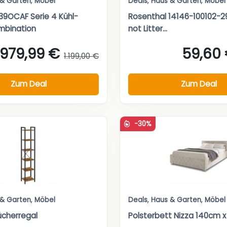
 & Garten
,
Möbel
Deals
,
Haus & Garten
,
Möbel
9OCAF Serie 4 Kühl-
Rosenthal 14146-100102-
mbination
not Litter...
979,99 €
59,60
1.199,00 €
Zum Deal
Zum Deal
-30%
 & Garten
,
Möbel
Deals
,
Haus & Garten
,
Möbel
cherregal
Polsterbett Nizza 140cm 