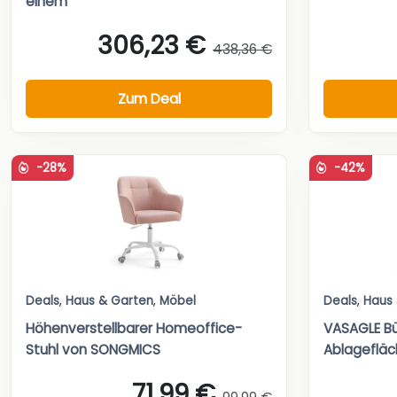
einem
306,23 €
438,36 €
Zum Deal
-28%
-42%
Deals
,
Haus & Garten
,
Möbel
Deals
,
Haus
Höhenverstellbarer Homeoffice-
VASAGLE Bü
Stuhl von SONGMICS
Ablageflä
71,99 €