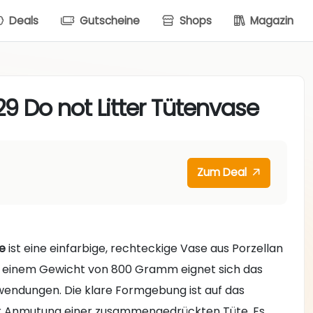
Deals
Gutscheine
Shops
Magazin
9 Do not Litter Tütenvase
Zum Deal
se
ist eine einfarbige, rechteckige Vase aus Porzellan
d einem Gewicht von 800 Gramm eignet sich das
nwendungen. Die klare Formgebung ist auf das
 der Anmutung einer zusammengedrückten Tüte. Es