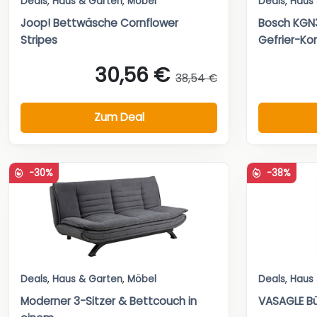
Deals
,
Haus & Garten
,
Möbel
Deals
,
Haus
Joop! Bettwäsche Cornflower
Bosch KGN3
Stripes
Gefrier-Ko
30,56 €
38,54 €
Zum Deal
-30%
-38%
Deals
,
Haus & Garten
,
Möbel
Deals
,
Haus
Moderner 3-Sitzer & Bettcouch in
VASAGLE Bü