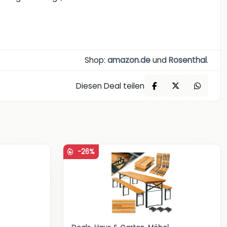
Shop:
amazon.de
und
Rosenthal
.
Diesen Deal teilen
-26%