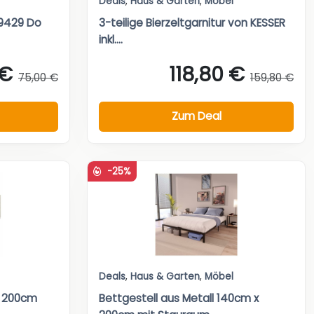
Deals
,
Haus & Garten
,
Möbel
29429 Do
3-teilige Bierzeltgarnitur von KESSER
inkl....
 €
118,80 €
75,00 €
159,80 €
Zum Deal
-25%
Deals
,
Haus & Garten
,
Möbel
x 200cm
Bettgestell aus Metall 140cm x