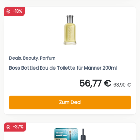
-18%
Deals
,
Beauty
,
Parfum
Boss Bottled Eau de Toilette für Männer 200ml
56,77 €
68,90 €
Zum Deal
-37%