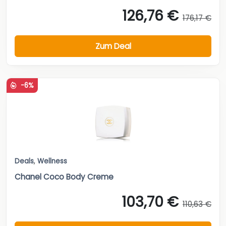
126,76 €
176,17 €
Zum Deal
-6%
Deals
,
Wellness
Chanel Coco Body Creme
103,70 €
110,63 €