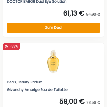
DOCTOR BABOR Dual Eye Solution
61,13 €
84,90 €
Zum Deal
-33%
Deals
,
Beauty
,
Parfum
Givenchy Amarige Eau de Toilette
59,00 €
88,56 €