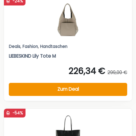
-24%
Deals
,
Fashion
,
Handtaschen
LIEBESKIND Lily Tote M
226,34 €
299,00 €
Zum Deal
-54%