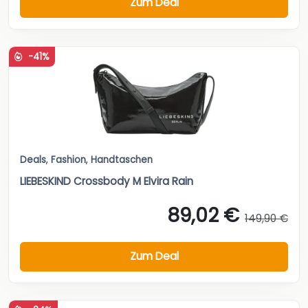
Zum Deal
-41%
Deals
,
Fashion
,
Handtaschen
LIEBESKIND Crossbody M Elvira Rain
89,02 €
149,90 €
Zum Deal