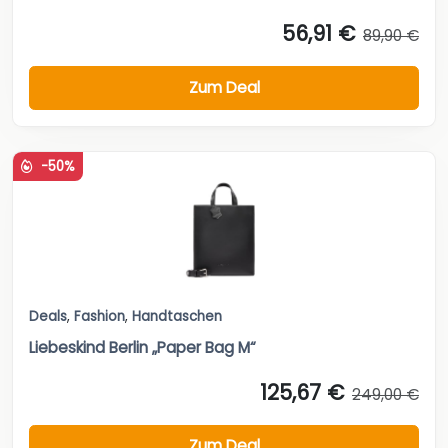
56,91 €
89,90 €
Zum Deal
-50%
Deals
,
Fashion
,
Handtaschen
Liebeskind Berlin „Paper Bag M“
125,67 €
249,00 €
Zum Deal