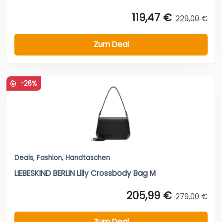
119,47 €
229,00 €
Zum Deal
-26%
Deals
,
Fashion
,
Handtaschen
LIEBESKIND BERLIN Lilly Crossbody Bag M
205,99 €
279,00 €
Zum Deal