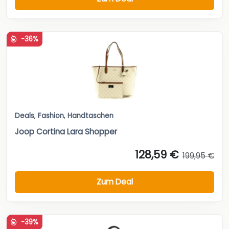
-36%
Deals
,
Fashion
,
Handtaschen
Joop Cortina Lara Shopper
128,59 €
199,95 €
Zum Deal
-39%