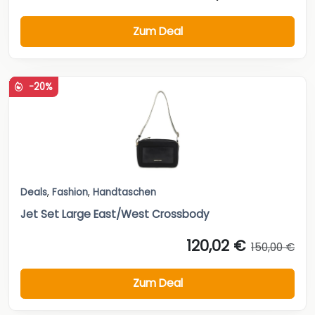
Zum Deal
-20%
Deals
,
Fashion
,
Handtaschen
Jet Set Large East/West Crossbody
120,02 €
150,00 €
Zum Deal