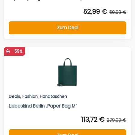
52,99 €
59,99 €
Zum Deal
-59%
Deals
,
Fashion
,
Handtaschen
Liebeskind Berlin „Paper Bag M“
113,72 €
279,00 €