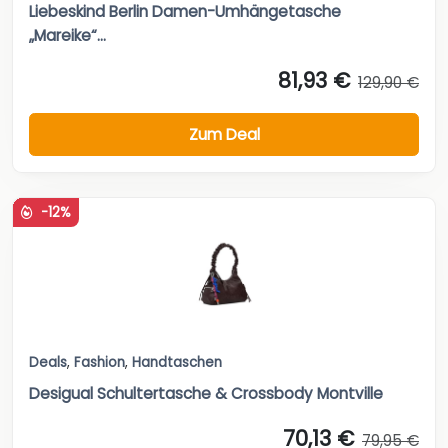
Liebeskind Berlin Damen-Umhängetasche
„Mareike“...
81,93 €
129,90 €
Zum Deal
-12%
Deals
,
Fashion
,
Handtaschen
Desigual Schultertasche & Crossbody Montville
70,13 €
79,95 €