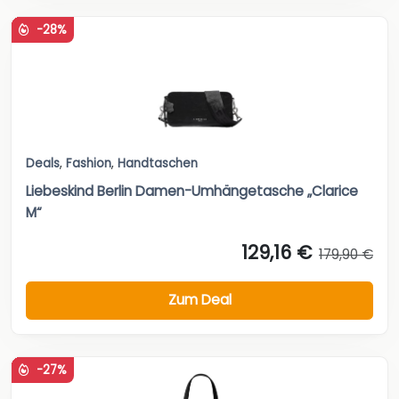
-28%
Deals
,
Fashion
,
Handtaschen
Liebeskind Berlin Damen-Umhängetasche „Clarice
M“
129,16 €
179,90 €
Zum Deal
-27%