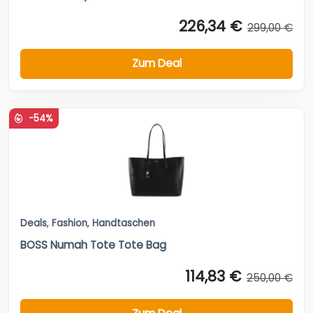
226,34 €
299,00 €
Zum Deal
-54%
Deals
,
Fashion
,
Handtaschen
BOSS Numah Tote Tote Bag
114,83 €
250,00 €