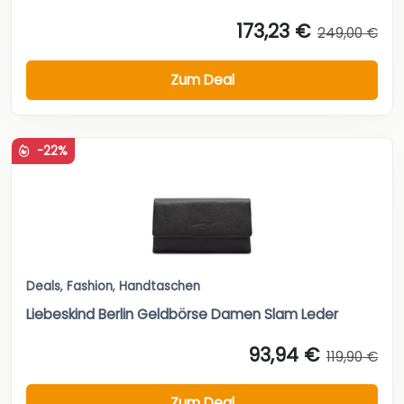
173,23 €
249,00 €
Zum Deal
-22%
Deals
,
Fashion
,
Handtaschen
Liebeskind Berlin Geldbörse Damen Slam Leder
93,94 €
119,90 €
Zum Deal