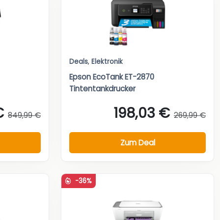
Deals
,
Elektronik
Epson EcoTank ET-2870
Tintentankdrucker
€
198,03 €
849,99 €
269,99 €
Zum Deal
-36%