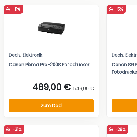
-11%
-5%
Deals
,
Elektronik
Deals
,
Elekt
Canon Pixma Pro-200S Fotodrucker
Canon SELP
Fotodrucke
489,00 €
549,00 €
Zum Deal
-31%
-28%