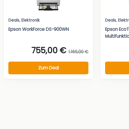
Deals
,
Elektronik
Deals
,
Elekt
Epson WorkForce DS-900WN
Epson Eco
Multifunkti
755,00 €
1.169,00 €
Zum Deal