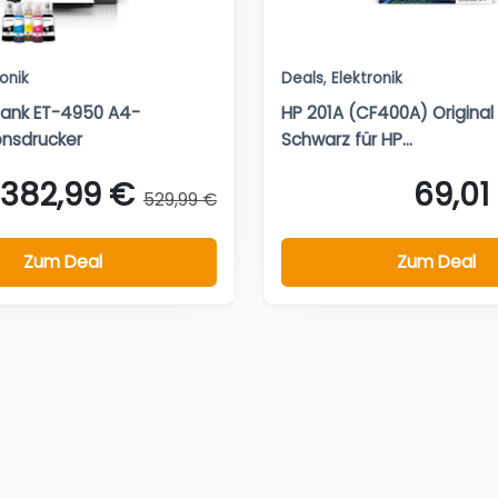
ronik
Deals
,
Elektronik
Tank ET-4950 A4-
HP 201A (CF400A) Original
onsdrucker
Schwarz für HP...
382,99 €
69,01
529,99 €
Zum Deal
Zum Deal