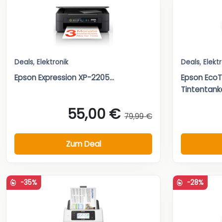
Deals
,
Elektronik
Deals
,
Elekt
Epson Expression XP-2205...
Epson Eco
Tintentank
55,00 €
79,99 €
Zum Deal
-35%
-28%