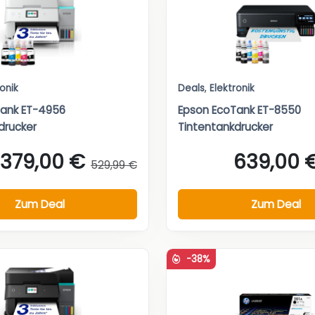
ronik
Deals
,
Elektronik
Tank ET-4956
Epson EcoTank ET-8550
drucker
Tintentankdrucker
379,00 €
639,00 
529,99 €
Zum Deal
Zum Deal
-38%