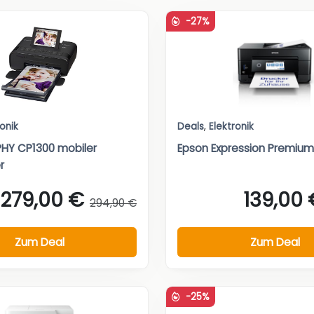
-27%
ronik
Deals
,
Elektronik
HY CP1300 mobiler
Epson Expression Premium
r
279,00 €
139,00 
294,90 €
Zum Deal
Zum Deal
-25%