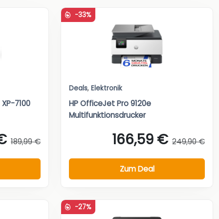
-33%
Deals
,
Elektronik
 XP-7100
HP OfficeJet Pro 9120e
Multifunktionsdrucker
€
166,59 €
189,99 €
249,90 €
Zum Deal
-27%