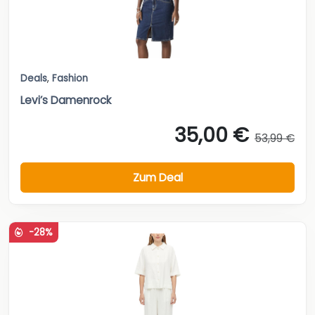
Deals
,
Fashion
Levi’s Damenrock
35,00 €
53,99 €
Zum Deal
-28%