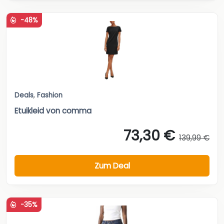
-48%
Deals
,
Fashion
Etuikleid von comma
73,30 €
139,99 €
Zum Deal
-35%