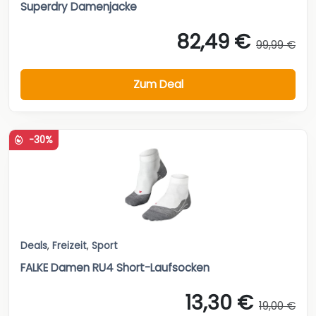
Superdry Damenjacke
82,49 €
99,99 €
Zum Deal
-30%
Deals
,
Freizeit
,
Sport
FALKE Damen RU4 Short-Laufsocken
13,30 €
19,00 €