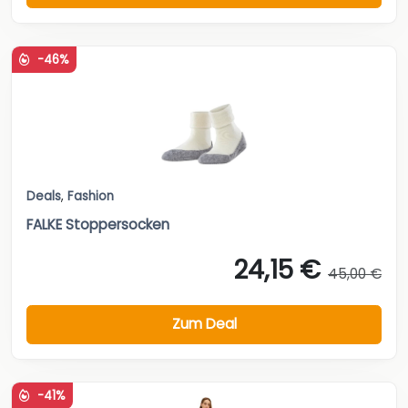
-46%
Deals
,
Fashion
FALKE Stoppersocken
24,15 €
45,00 €
Zum Deal
-41%