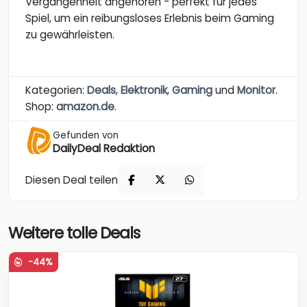
Vergangenheit angehören - perfekt für jedes
Spiel, um ein reibungsloses Erlebnis beim Gaming
zu gewährleisten.
Kategorien:
Deals
,
Elektronik
,
Gaming
und
Monitor
.
Shop:
amazon.de
.
Gefunden von
DailyDeal Redaktion
Diesen Deal teilen
Weitere tolle Deals
-44%