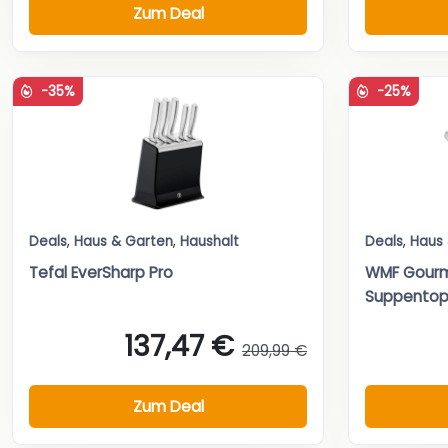
Zum Deal
-35%
-25%
Deals
,
Haus & Garten
,
Haushalt
Deals
,
Haus
Tefal EverSharp Pro
WMF Gourm
Suppentopf
137,47 €
209,99 €
Zum Deal