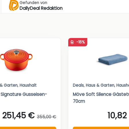
Gefunden von
DailyDeal Redaktion
-16%
 & Garten
,
Haushalt
Deals
,
Haus & Garten
,
Haush
 Signature Gusseisen-
Möve Soft Silence Gäste
70cm
251,45 €
10,82
355,00 €