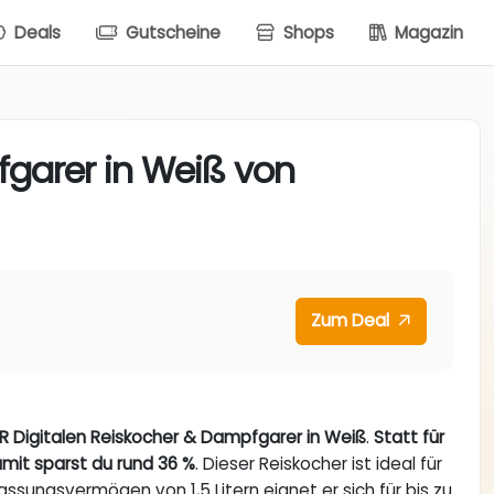
Deals
Gutscheine
Shops
Magazin
fgarer in Weiß von
Zum Deal
R Digitalen Reiskocher & Dampfgarer in Weiß
.
Statt für
amit sparst du rund 36 %
. Dieser Reiskocher ist ideal für
assungsvermögen von 1,5 Litern eignet er sich für bis zu