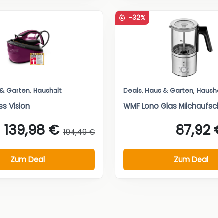
-32%
 & Garten
,
Haushalt
Deals
,
Haus & Garten
,
Haush
ss Vision
WMF Lono Glas Milchaufs
139,98 €
87,92 
194,49 €
Zum Deal
Zum Deal