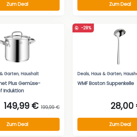
Zum Deal
Zum Deal
-28%
 & Garten
,
Haushalt
Deals
,
Haus & Garten
,
Haush
et Plus Gemüse-
WMF Boston Suppenkelle
 Induktion
149,99 €
28,00
199,99 €
Zum Deal
Zum Deal