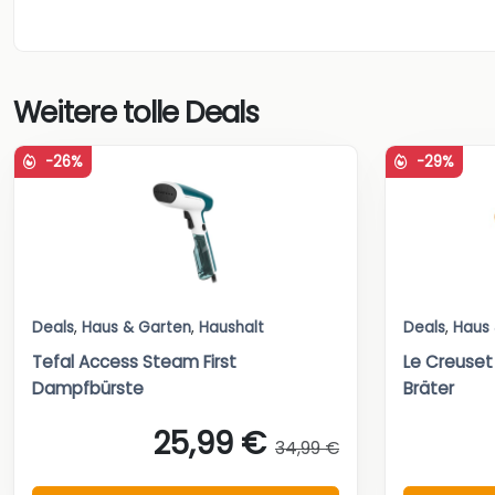
Weitere tolle Deals
-26%
-29%
Deals
,
Haus & Garten
,
Haushalt
Deals
,
Haus
Tefal Access Steam First
Le Creuset
Dampfbürste
Bräter
25,99 €
34,99 €