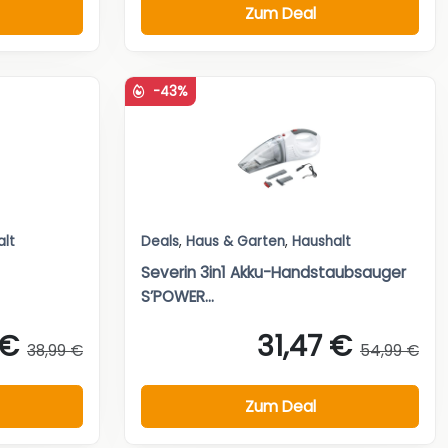
Zum Deal
-43%
alt
Deals
,
Haus & Garten
,
Haushalt
Severin 3in1 Akku-Handstaubsauger
S’POWER...
 €
31,47 €
38,99 €
54,99 €
Zum Deal