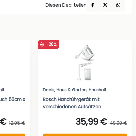
Diesen Deal teilen
-28%
alt
Deals
,
Haus & Garten
,
Haushalt
tuch 50cm x
Bosch Handrührgerät mit
verschiedenen Aufsätzen
 €
35,99 €
12,95 €
49,99 €