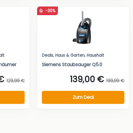
-30%
alt
Deals
,
Haus & Garten
,
Haushalt
chäumer
Siemens Staubsauger Q5.0
€
139,00 €
129,99 €
199,99 €
Zum Deal