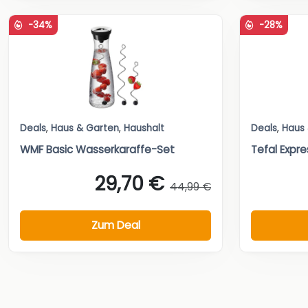
-34%
-28%
Deals
,
Haus & Garten
,
Haushalt
Deals
,
Haus
WMF Basic Wasserkaraffe-Set
Tefal Expre
29,70 €
44,99 €
Zum Deal