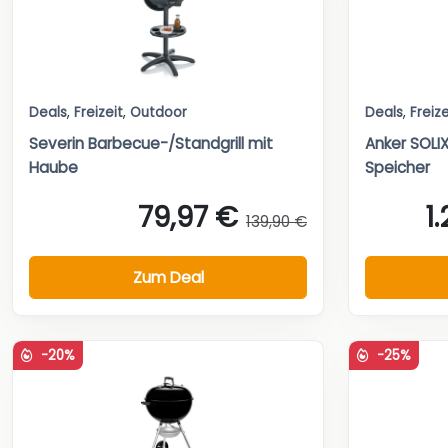
Deals
,
Freizeit
,
Outdoor
Deals
,
Freize
Severin Barbecue-/Standgrill mit
Anker SOLI
Haube
Speicher
79,97 €
1
139,90 €
Zum Deal
-20%
-25%