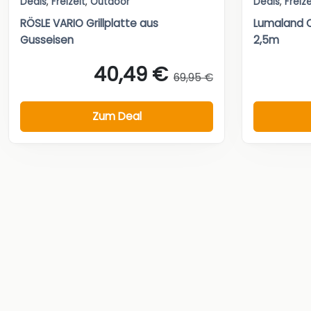
Deals
,
Freizeit
,
Outdoor
Deals
,
Freize
RÖSLE VARIO Grillplatte aus
Lumaland O
Gusseisen
2,5m
40,49 €
69,95 €
Zum Deal