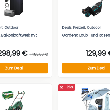
it
,
Outdoor
Deals
,
Freizeit
,
Outdoor
X Balkonkraftwerk mit
Gardena Laub- und Rase
.298,99 €
129,99 
1.499,00 €
Zum Deal
Zum Deal
-26%