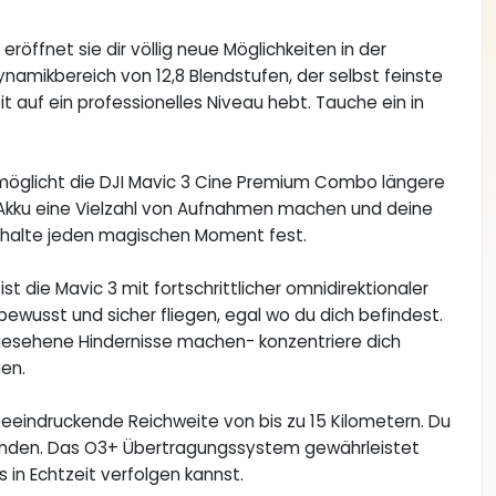
öffnet sie dir völlig neue Möglichkeiten in der
namikbereich von 12,8 Blendstufen, der selbst feinste
it auf ein professionelles Niveau hebt. Tauche ein in
ermöglicht die DJI Mavic 3 Cine Premium Combo längere
en Akku eine Vielzahl von Aufnahmen machen und deine
und halte jeden magischen Moment fest.
ist die Mavic 3 mit fortschrittlicher omnidirektionaler
ewusst und sicher fliegen, egal wo du dich befindest.
rgesehene Hindernisse machen- konzentriere dich
en.
eeindruckende Reichweite von bis zu 15 Kilometern. Du
rkunden. Das O3+ Übertragungssystem gewährleistet
 in Echtzeit verfolgen kannst.