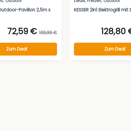
it
,
Outdoor
Deals
,
Freizeit
,
Outdoor
utdoor-Pavillon 2,5m x
KESSER 2in1 Elektrogrill mit D
72,59 €
128,80 
109,99 €
Zum Deal
Zum Deal