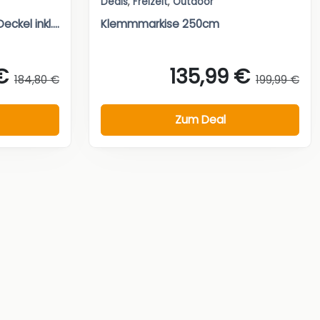
Deals
,
Freizeit
,
Outdoor
eckel inkl....
Klemmmarkise 250cm
€
135,99 €
184,80 €
199,99 €
Zum Deal