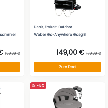
Deals
,
Freizeit
,
Outdoor
nsammler
Weber Go-Anywhere Gasgrill
€
149,00 €
159,99 €
179,99 €
Zum Deal
-15%