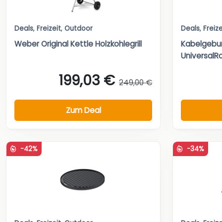
Deals
,
Freizeit
,
Outdoor
Deals
,
Freize
Weber Original Kettle Holzkohlegrill
Kabelgebu
UniversalRo
199,03 €
249,00 €
Zum Deal
-42%
-34%