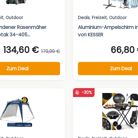
it
,
Outdoor
Deals
,
Freizeit
,
Outdoor
ndener Rasenmäher
Aluminium-Ampelschirm in
tak 34-405...
von KESSER
134,60 €
66,80
179,99 €
Zum Deal
Zum Deal
-30%