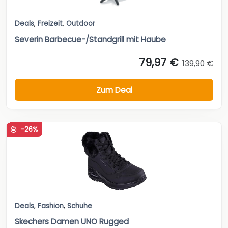
Deals
,
Freizeit
,
Outdoor
Severin Barbecue-/Standgrill mit Haube
79,97 €
139,90 €
Zum Deal
-26%
Deals
,
Fashion
,
Schuhe
Skechers Damen UNO Rugged