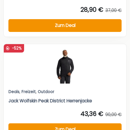
28,90 €
37,00 €
Zum Deal
-52%
Deals
,
Freizeit
,
Outdoor
Jack Wolfskin Peak District Herrenjacke
43,36 €
90,00 €
Zum Deal