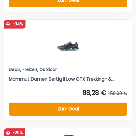
Zum Deal
-34%
Deals
,
Freizeit
,
Outdoor
Mammut Damen Sertig II Low GTX Trekking- &...
98,28 €
150,00 €
Zum Deal
-20%