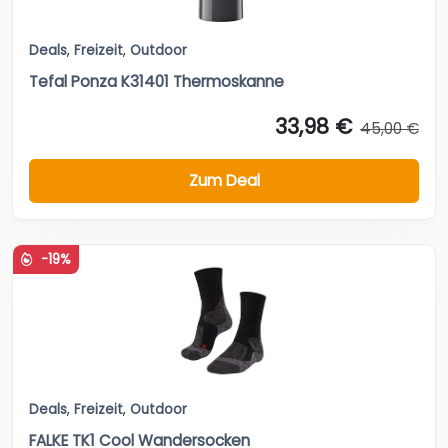
Deals
,
Freizeit
,
Outdoor
Tefal Ponza K31401 Thermoskanne
33,98 €
45,00 €
Zum Deal
-19%
Deals
,
Freizeit
,
Outdoor
FALKE TK1 Cool Wandersocken