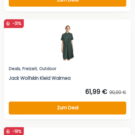
-31%
Deals
,
Freizeit
,
Outdoor
Jack Wolfskin Kleid Waimea
61,99 €
90,00 €
Zum Deal
-19%