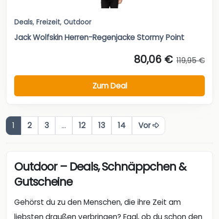
Deals
,
Freizeit
,
Outdoor
Jack Wolfskin Herren-Regenjacke Stormy Point
80,06 €
119,95 €
Zum Deal
1
2
3
…
12
13
14
Vor
Outdoor – Deals, Schnäppchen &
Gutscheine
Gehörst du zu den Menschen, die ihre Zeit am
liebsten draußen verbringen? Egal, ob du schon den