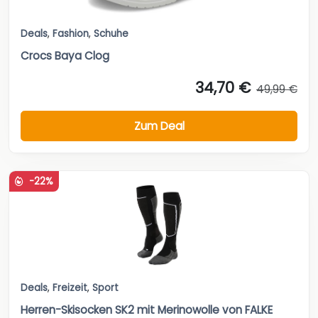
Deals
,
Fashion
,
Schuhe
Crocs Baya Clog
34,70 €
49,99 €
Zum Deal
-22%
Deals
,
Freizeit
,
Sport
Herren-Skisocken SK2 mit Merinowolle von FALKE