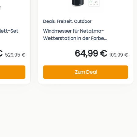
Deals
,
Freizeit
,
Outdoor
lett-Set
Windmesser für Netatmo-
Wetterstation in der Farbe...
€
64,99 €
529,95 €
109,99 €
Zum Deal