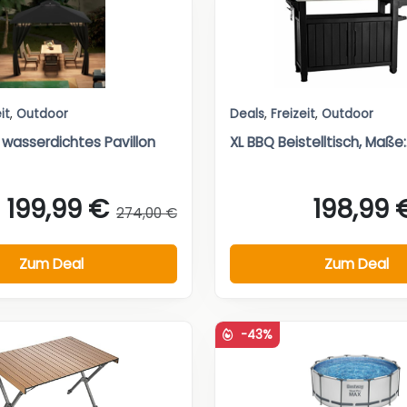
it
,
Outdoor
Deals
,
Freizeit
,
Outdoor
 wasserdichtes Pavillon
XL BBQ Beistelltisch, Maße:.
199,99 €
198,99 
274,00 €
Zum Deal
Zum Deal
-43%