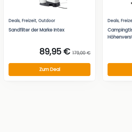
Deals
,
Freizeit
,
Outdoor
Deals
,
Freize
Sandfilter der Marke Intex
Campingti
Höhenverst
89,95 €
179,00 €
Zum Deal