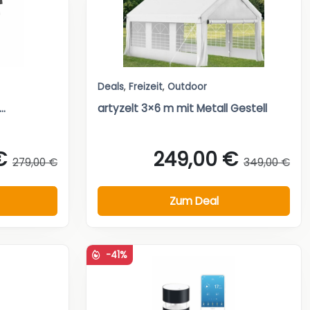
Deals
,
Freizeit
,
Outdoor
..
artyzelt 3×6 m mit Metall Gestell
€
249,00 €
279,00 €
349,00 €
Zum Deal
-41%