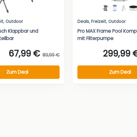
it
,
Outdoor
Deals
,
Freizeit
,
Outdoor
sch Klappbar und
Pro MAX Frame Pool Komp
ellbar
mit Filterpumpe
67,99 €
299,99 
89,99 €
Zum Deal
Zum Deal