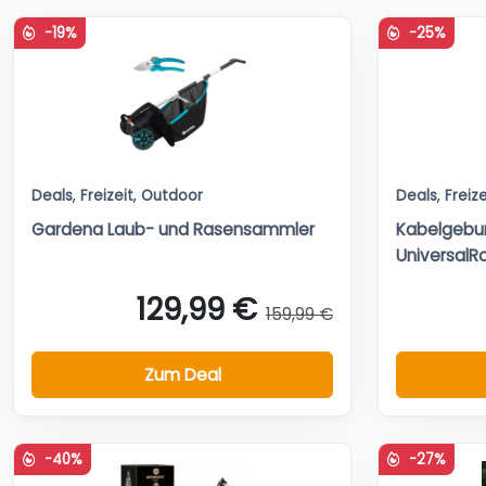
-19%
-25%
Deals
,
Freizeit
,
Outdoor
Deals
,
Freize
Gardena Laub- und Rasensammler
Kabelgebu
UniversalRo
129,99 €
159,99 €
Zum Deal
-40%
-27%