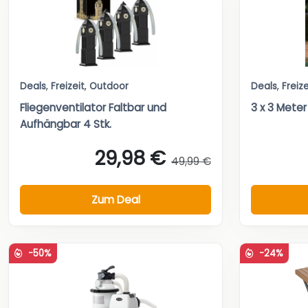
Deals
,
Freizeit
,
Outdoor
Deals
,
Freize
Fliegenventilator Faltbar und
3 x 3 Meter
Aufhängbar 4 Stk.
29,98 €
49,99 €
Zum Deal
-50%
-24%