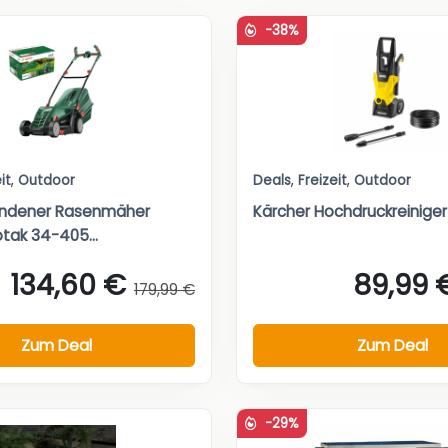
-38%
it
,
Outdoor
Deals
,
Freizeit
,
Outdoor
ndener Rasenmäher
Kärcher Hochdruckreiniger
tak 34-405...
134,60 €
89,99 
179,99 €
Zum Deal
Zum Deal
-29%