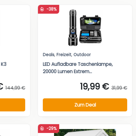
-38%
Deals
,
Freizeit
,
Outdoor
 K3
LED Aufladbare Taschenlampe,
20000 Lumen Extrem...
€
19,99 €
144,99 €
31,99 €
Zum Deal
-29%