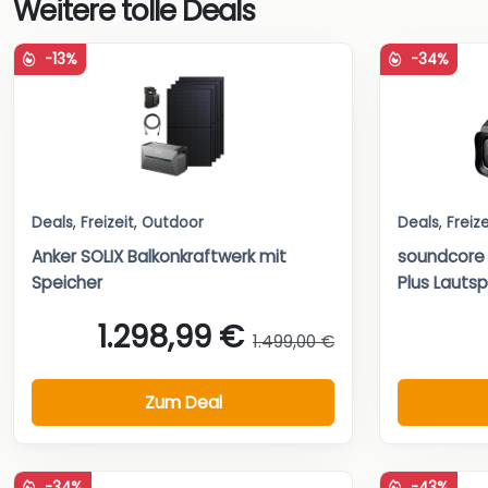
Weitere tolle Deals
-13%
-34%
Deals
,
Freizeit
,
Outdoor
Deals
,
Freize
Anker SOLIX Balkonkraftwerk mit
soundcore
Speicher
Plus Lautsp
1.298,99 €
1.499,00 €
Zum Deal
-34%
-43%