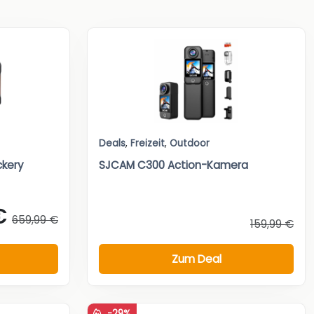
Deals
,
Freizeit
,
Outdoor
ckery
SJCAM C300 Action-Kamera
€
659,99 €
159,99 €
Zum Deal
-29%