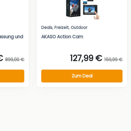
Deals
,
Freizeit
,
Outdoor
assung und
AKASO Action Cam
€
127,99 €
899,00 €
159,99 €
Zum Deal