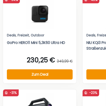
Deals
,
Freizeit
,
Outdoor
Deals
,
Freize
GoPro HERO11 Mini 5,3K60 Ultra HD
NIU KQi3 Pr
Straßenzu
230,25 €
349,99 €
Zum Deal
-31%
-23%