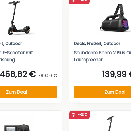
it
,
Outdoor
Deals
,
Freizeit
,
Outdoor
o E-Scooter mit
Soundcore Boom 2 Plus O
lassung
Lautsprecher
456,62 €
139,99 
799,00 €
Zum Deal
Zum Deal
-30%