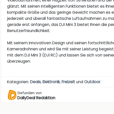
Videoaufnahmen, einer Flugzeit von 38 Minuten und der 
glänzt. Mit seinen intelligenten Funktionen bietet es Ih
kompakte Größe und das geringe Gewicht machen es ein
jederzeit und überall fantastische Luftaufnahmen zu mac
gerade erst anfangen, das DJI Mini 3 bietet Ihnen die pe
Benutzerfreundlichkeit.
Mit seinem innovativen Design und seinen fortschrittlic
Kameradrohnen und wird Sie mit seiner Leistung begeiste
mit dem DJI Mini 3 (DJI RC) und lassen Sie sich von sein
überzeugen.
Kategorien:
Deals
,
Elektronik
,
Freizeit
und
Outdoor
.
Gefunden von
DailyDeal Redaktion