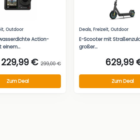
it
,
Outdoor
Deals
,
Freizeit
,
Outdoor
wasserdichte Action-
E-Scooter mit Straßenzul
 einem...
großer...
229,99 €
629,99 
299,00 €
Zum Deal
Zum Deal