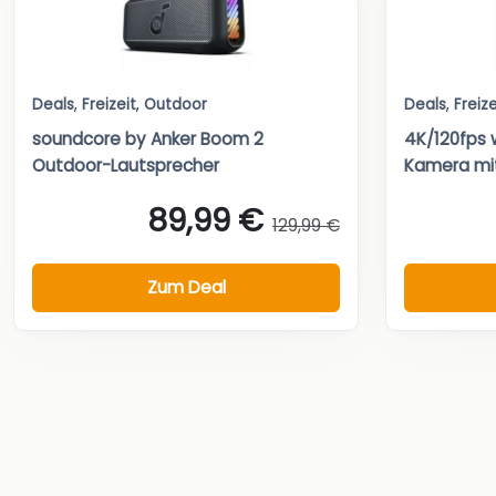
Deals
,
Freizeit
,
Outdoor
Deals
,
Freize
soundcore by Anker Boom 2
4K/120fps 
Outdoor-Lautsprecher
Kamera mit
89,99 €
129,99 €
Zum Deal