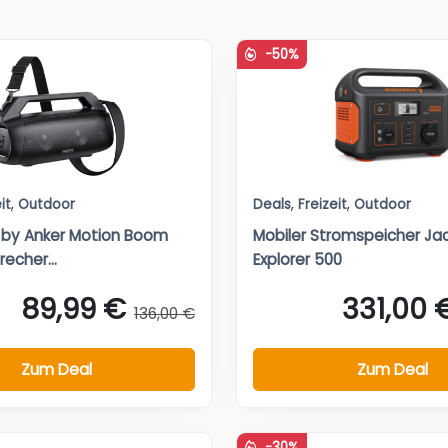
-50%
it
,
Outdoor
Deals
,
Freizeit
,
Outdoor
 by Anker Motion Boom
Mobiler Stromspeicher Ja
recher...
Explorer 500
89,99 €
331,00 
136,00 €
Zum Deal
Zum Deal
-30%