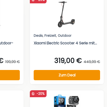
Deals
,
Freizeit
,
Outdoor
utdoor-
Xiaomi Electric Scooter 4 Serie mit...
€
319,00 €
199,99 €
449,99 €
Zum Deal
-20%