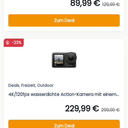
89,99 €
129,99 €
Zum Deal
-23%
Deals
,
Freizeit
,
Outdoor
4K/120fps wasserdichte Action-Kamera mit einem...
229,99 €
299,00 €
Zum Deal