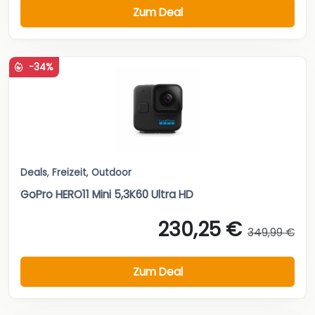
Zum Deal
-34%
Deals
,
Freizeit
,
Outdoor
GoPro HERO11 Mini 5,3K60 Ultra HD
230,25 €
349,99 €
Zum Deal