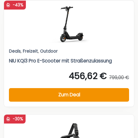
-43%
Deals
,
Freizeit
,
Outdoor
NIU KQi3 Pro E-Scooter mit Straßenzulassung
456,62 €
799,00 €
Zum Deal
-30%