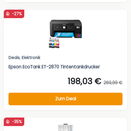
-27%
Deals
,
Elektronik
Epson EcoTank ET-2870 Tintentankdrucker
198,03 €
269,99 €
Zum Deal
-35%