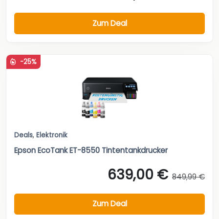
Zum Deal
-25%
Deals
,
Elektronik
Epson EcoTank ET-8550 Tintentankdrucker
639,00 €
849,99 €
Zum Deal