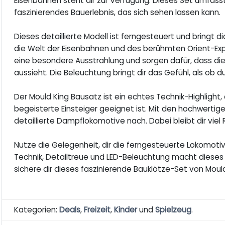
Eisenbahnen steht dir zur Verfügung. Dieses Set umfass
faszinierendes Bauerlebnis, das sich sehen lassen kann.
Dieses detaillierte Modell ist ferngesteuert und bringt 
die Welt der Eisenbahnen und des berühmten Orient-Expr
eine besondere Ausstrahlung und sorgen dafür, dass di
aussieht. Die Beleuchtung bringt dir das Gefühl, als ob d
Der Mould King Bausatz ist ein echtes Technik-Highlight,
begeisterte Einsteiger geeignet ist. Mit den hochwertige
detaillierte Dampflokomotive nach. Dabei bleibt dir viel 
Nutze die Gelegenheit, dir die ferngesteuerte Lokomotiv
Technik, Detailtreue und LED-Beleuchtung macht dieses M
sichere dir dieses faszinierende Bauklötze-Set von Moul
Kategorien:
Deals
,
Freizeit
,
Kinder
und
Spielzeug
.