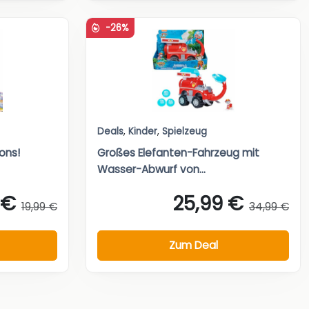
-26%
Deals
,
Kinder
,
Spielzeug
ons!
Großes Elefanten-Fahrzeug mit
Wasser-Abwurf von...
 €
25,99 €
19,99 €
34,99 €
Zum Deal