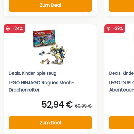
Zum Deal
-24%
-29%
Deals
,
Kinder
,
Spielzeug
Deals
,
Kinde
LEGO NINJAGO Rogues Mech-
LEGO DUPLO
Drachenreiter
Abenteuer-
52,94 €
69,99 €
Zum Deal