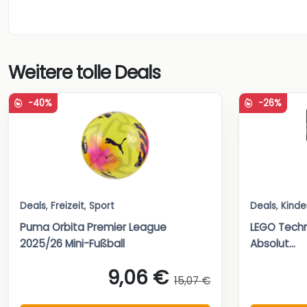
Weitere tolle Deals
-40%
-26%
Deals
,
Freizeit
,
Sport
Deals
,
Kinde
Puma Orbita Premier League
LEGO Techn
2025/26 Mini-Fußball
Absolut...
9,06 €
15,07 €