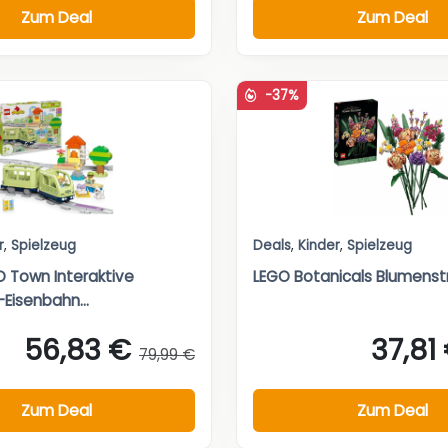
Zum Deal
Zum Deal
-37%
r
,
Spielzeug
Deals
,
Kinder
,
Spielzeug
 Town Interaktive
LEGO Botanicals Blumenst
Eisenbahn...
56,83 €
37,81
79,99 €
Zum Deal
Zum Deal