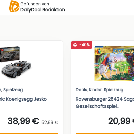
Gefunden von
DailyDeal Redaktion
-40%
r
,
Spielzeug
Deals
,
Kinder
,
Spielzeug
ic Koenigsegg Jesko
Ravensburger 26424 Sag
Gesellschaftsspiel...
38,99 €
20,99
52,99 €