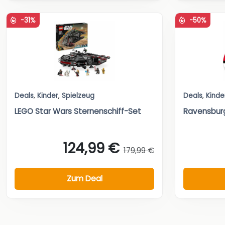
-31%
-50%
Deals
,
Kinder
,
Spielzeug
Deals
,
Kinde
LEGO Star Wars Sternenschiff-Set
Ravensburg
124,99 €
179,99 €
Zum Deal