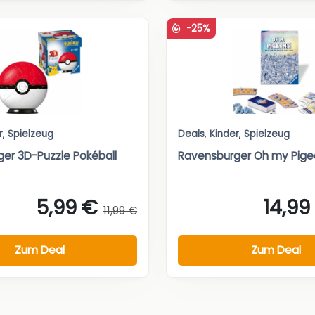
-25%
r
,
Spielzeug
Deals
,
Kinder
,
Spielzeug
er 3D-Puzzle Pokéball
Ravensburger Oh my Pige
5,99 €
14,99
11,99 €
Zum Deal
Zum Deal