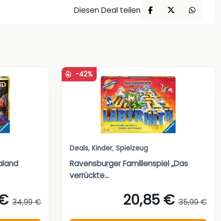
Diesen Deal teilen
-42%
Deals
,
Kinder
,
Spielzeug
aland
Ravensburger Familienspiel „Das
verrückte...
 €
20,85 €
34,99 €
35,99 €