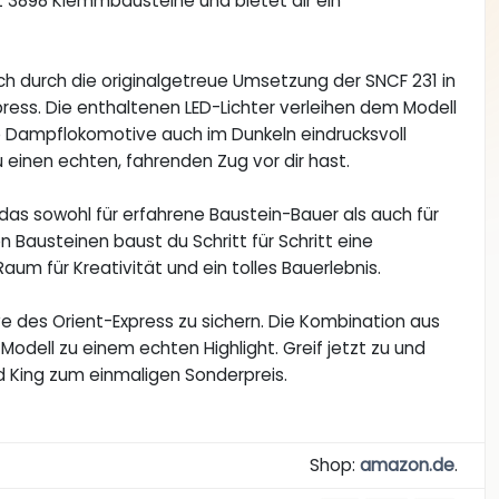
t 3898 Klemmbausteine und bietet dir ein
dich durch die originalgetreue Umsetzung der SNCF 231 in
ess. Die enthaltenen LED-Lichter verleihen dem Modell
e Dampflokomotive auch im Dunkeln eindrucksvoll
u einen echten, fahrenden Zug vor dir hast.
 das sowohl für erfahrene Baustein-Bauer als auch für
n Bausteinen baust du Schritt für Schritt eine
Raum für Kreativität und ein tolles Bauerlebnis.
e des Orient-Express zu sichern. Die Kombination aus
odell zu einem echten Highlight. Greif jetzt zu und
d King zum einmaligen Sonderpreis.
Shop:
amazon.de
.