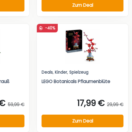
Zum Deal
-40%
Deals
,
Kinder
,
Spielzeug
rauß
LEGO Botanicals Pflaumenblüte
 €
17,99 €
59,99 €
29,99 €
Zum Deal