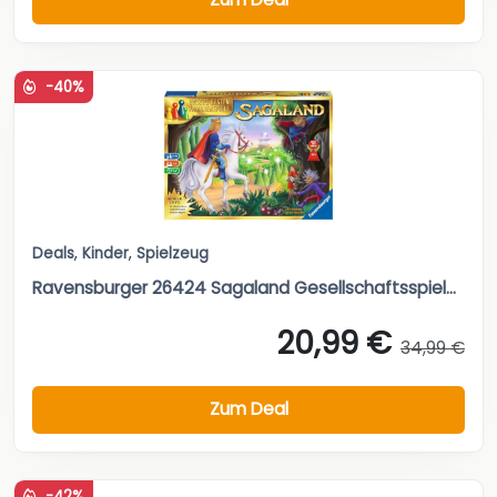
-40%
Deals
,
Kinder
,
Spielzeug
Ravensburger 26424 Sagaland Gesellschaftsspiel...
20,99 €
34,99 €
Zum Deal
-42%