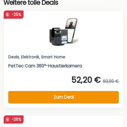
Weitere tolle Deals
-25%
Deals
,
Elektronik
,
Smart Home
PetTec Cam 360°-Haustierkamera
52,20 €
69,99 €
Zum Deal
-26%