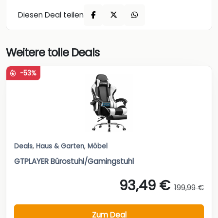
Diesen Deal teilen
Weitere tolle Deals
-53%
Deals
,
Haus & Garten
,
Möbel
GTPLAYER Bürostuhl/Gamingstuhl
93,49 €
199,99 €
Zum Deal