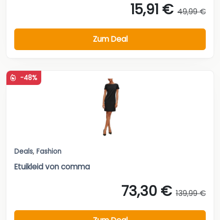
15,91 €
49,99 €
Zum Deal
-48%
Deals
,
Fashion
Etuikleid von comma
73,30 €
139,99 €