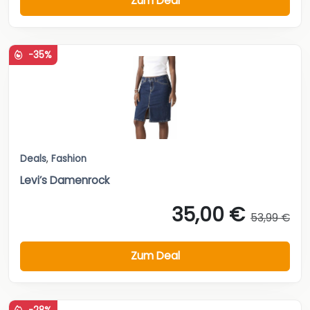
Zum Deal
-35%
Deals
,
Fashion
Levi’s Damenrock
35,00 €
53,99 €
Zum Deal