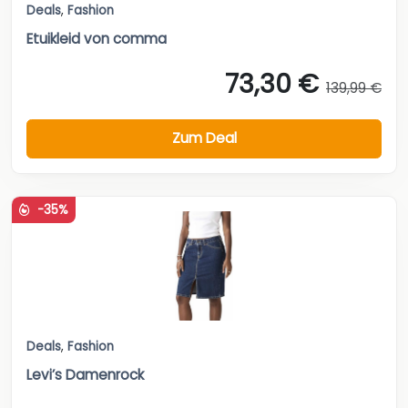
Deals
,
Fashion
Etuikleid von comma
73,30 €
139,99 €
Zum Deal
-35%
Deals
,
Fashion
Levi’s Damenrock