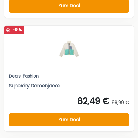
Zum Deal
-18%
Deals
,
Fashion
Superdry Damenjacke
82,49 €
99,99 €
Zum Deal