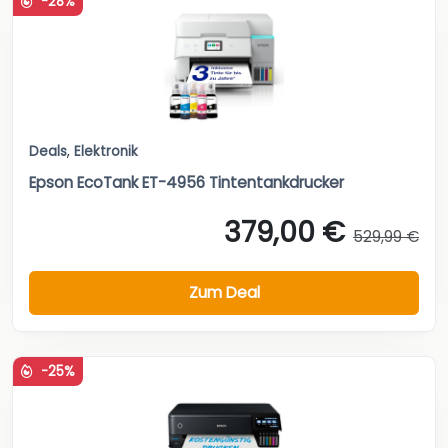
-28%
Deals
,
Elektronik
Epson EcoTank ET-4956 Tintentankdrucker
379,00 €
529,99 €
Zum Deal
-25%