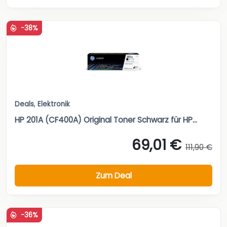
-38%
Deals
,
Elektronik
HP 201A (CF400A) Original Toner Schwarz für HP...
69,01 €
111,90 €
Zum Deal
-36%