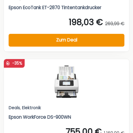
Epson EcoTank ET-2870 Tintentankdrucker
198,03 €
269,99 €
Zum Deal
-35%
Deals
,
Elektronik
Epson WorkForce DS-900WN
755,00 €