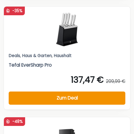
-35%
Deals
,
Haus & Garten
,
Haushalt
Tefal EverSharp Pro
137,47 €
209,99 €
Zum Deal
-48%