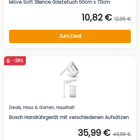
Möve Soft Silence Gästetuch 50cm x 70cm
10,82 €
12,95 €
Zum Deal
-28%
Deals
,
Haus & Garten
,
Haushalt
Bosch Handrührgerät mit verschiedenen Aufsätzen
35,99 €
49,99 €