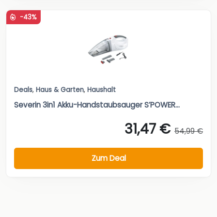
-43%
Deals
,
Haus & Garten
,
Haushalt
Severin 3in1 Akku-Handstaubsauger S’POWER...
31,47 €
54,99 €
Zum Deal