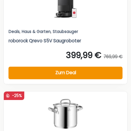
Deals
,
Haus & Garten
,
Staubsauger
roborock Qrevo S5V Saugroboter
399,99 €
769,99 €
Zum Deal
-25%