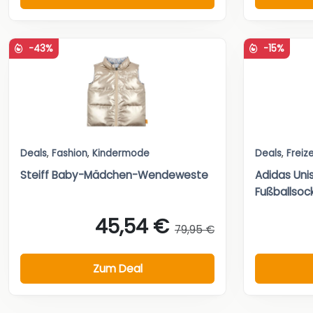
-43%
-15%
Deals
,
Fashion
,
Kindermode
Deals
,
Freize
Steiff Baby-Mädchen-Wendeweste
Adidas Unis
Fußballsoc
45,54 €
79,95 €
Zum Deal