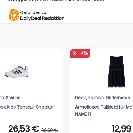
Gefunden von
DailyDeal Redaktion
-41%
on
,
Schuhe
Deals
,
Fashion
,
Kindermode
sex Kids Tensaur Sneaker
Ärmelloses Tüllkleid für 
NAME IT
26,53 €
12,99
38,00 €