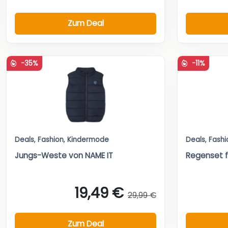
Zum Deal
-35%
-11%
Deals
,
Fashion
,
Kindermode
Deals
,
Fashi
Jungs-Weste von NAME IT
Regenset f
19,49 €
29,99 €
Zum Deal