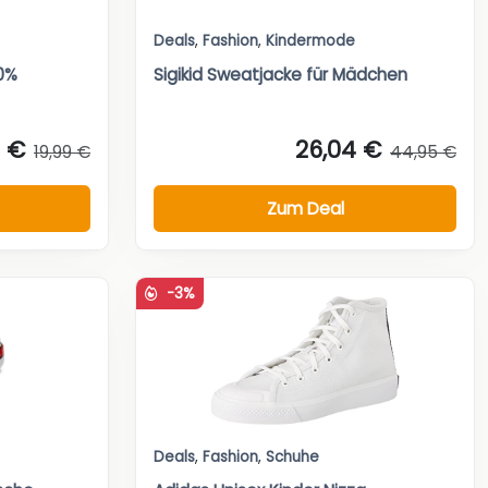
Deals
,
Fashion
,
Kindermode
0%
Sigikid Sweatjacke für Mädchen
5 €
26,04 €
19,99 €
44,95 €
Zum Deal
-3%
Deals
,
Fashion
,
Schuhe