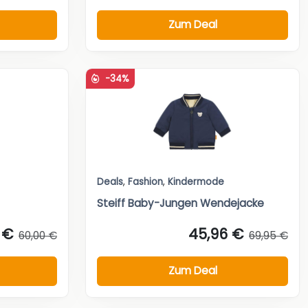
Zum Deal
-34%
Deals
,
Fashion
,
Kindermode
Steiff Baby-Jungen Wendejacke
 €
45,96 €
60,00 €
69,95 €
Zum Deal