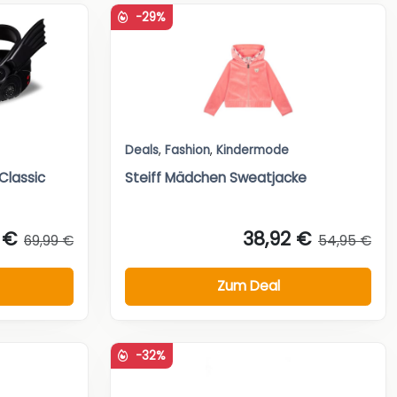
-29%
Deals
,
Fashion
,
Kindermode
Classic
Steiff Mädchen Sweatjacke
 €
38,92 €
69,99 €
54,95 €
Zum Deal
-32%