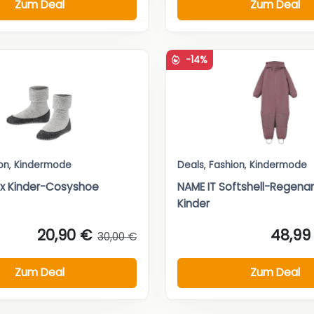
Zum Deal
Zum Deal
-14%
on
,
Kindermode
Deals
,
Fashion
,
Kindermode
ex Kinder-Cosyshoe
NAME IT Softshell-Regena
Kinder
20,90 €
48,99
30,00 €
Zum Deal
Zum Deal