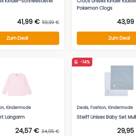
ex Kinder-Schneestiefel
Crocs Unisex Kinder Klass
Pokemon Clogs
41,99 €
43,99
59,99 €
Zum Deal
Zum Deal
-14%
on
,
Kindermode
Deals
,
Fashion
,
Kindermode
irt Langarm
Steiff Unisex Baby Set Mul
24,57 €
29,95
34,95 €