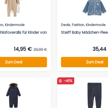
on
,
Kindermode
Deals
,
Fashion
,
Kindermode
hlafoveralls für Kinder von
Steiff Baby Mädchen-Fle
14,95 €
35,44
29,99 €
Zum Deal
Zum Deal
-40%