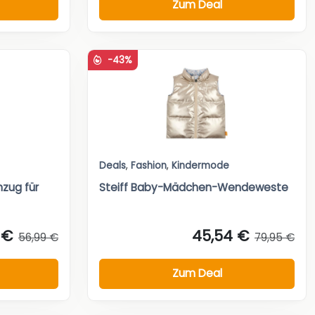
Zum Deal
-43%
Deals
,
Fashion
,
Kindermode
nzug für
Steiff Baby-Mädchen-Wendeweste
 €
45,54 €
56,99 €
79,95 €
Zum Deal