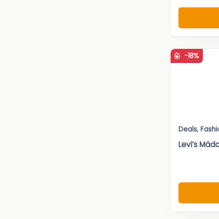
-18%
Deals
,
Fashi
Levi’s Mädc