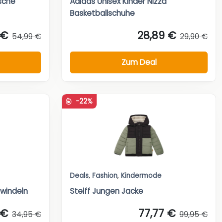
ische
Adidas Unisex Kinder Nizza
Basketballschuhe
 €
28,89 €
54,99 €
29,90 €
Zum Deal
-22%
Deals
,
Fashion
,
Kindermode
lwindeln
Steiff Jungen Jacke
 €
77,77 €
34,95 €
99,95 €