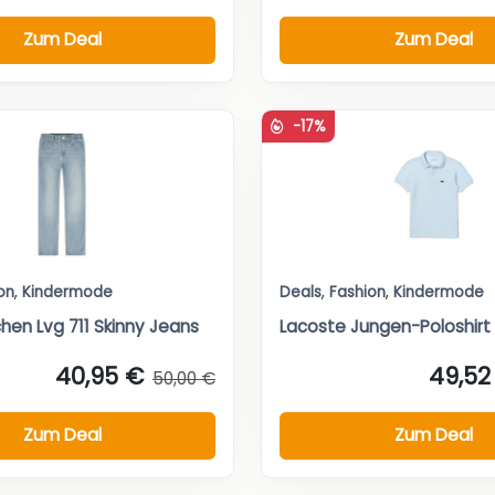
Zum Deal
Zum Deal
-17%
on
,
Kindermode
Deals
,
Fashion
,
Kindermode
hen Lvg 711 Skinny Jeans
Lacoste Jungen-Poloshirt
40,95 €
49,52
50,00 €
Zum Deal
Zum Deal