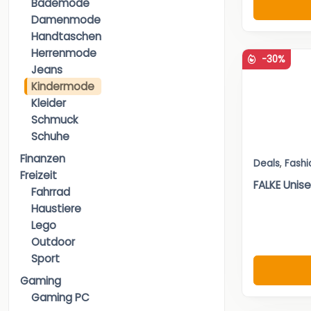
Bademode
Damenmode
Handtaschen
Herrenmode
-30%
Jeans
Kindermode
Kleider
Schmuck
Schuhe
Finanzen
Deals
,
Fashi
Freizeit
FALKE Unis
Fahrrad
Haustiere
Lego
Outdoor
Sport
Gaming
Gaming PC