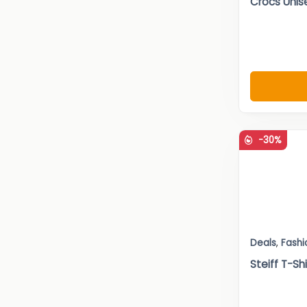
Crocs Unis
-30%
Deals
,
Fashi
Steiff T-Sh