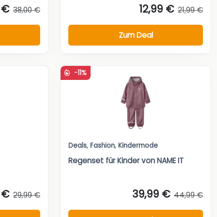
 €
12,99 €
38,00 €
21,99 €
Zum Deal
-11%
Deals
,
Fashion
,
Kindermode
Regenset für Kinder von NAME IT
 €
39,99 €
29,99 €
44,99 €