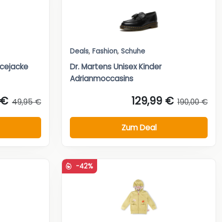
Deals
,
Fashion
,
Schuhe
ecejacke
Dr. Martens Unisex Kinder
Adrianmoccasins
 €
129,99 €
49,95 €
190,00 €
Zum Deal
-42%