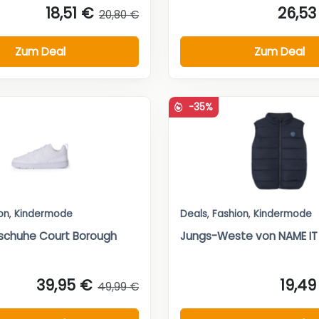
18,51 €
26,53
20,80 €
Zum Deal
Zum Deal
-35%
on
,
Kindermode
Deals
,
Fashion
,
Kindermode
rschuhe Court Borough
Jungs-Weste von NAME IT
39,95 €
19,49
49,99 €