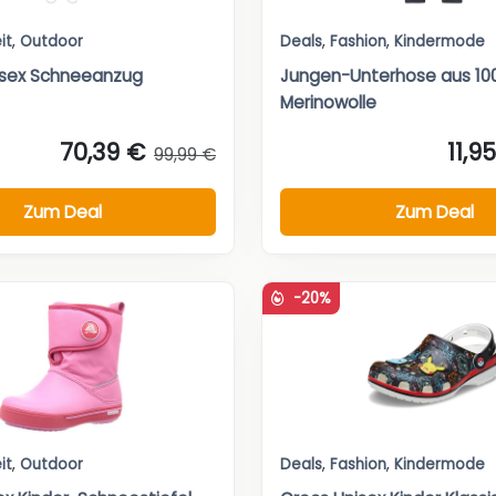
it
,
Outdoor
Deals
,
Fashion
,
Kindermode
isex Schneeanzug
Jungen-Unterhose aus 10
Merinowolle
70,39 €
11,9
99,99 €
Zum Deal
Zum Deal
-20%
it
,
Outdoor
Deals
,
Fashion
,
Kindermode