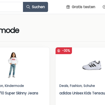
Suchen
Gratis testen
rmode
-30%
on
,
Kindermode
Deals
,
Fashion
,
Schuhe
 710 Super Skinny Jeans
adidas Unisex Kids Tensau