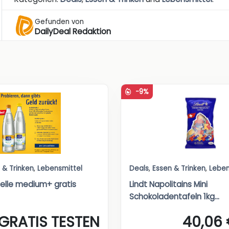
Gefunden von
DailyDeal Redaktion
-9%
 & Trinken
,
Lebensmittel
Deals
,
Essen & Trinken
,
Leben
lle medium+ gratis
Lindt Napolitains Mini
Schokoladentafeln 1kg...
GRATIS TESTEN
40,06