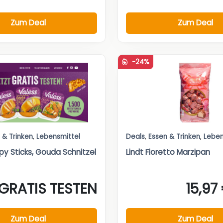
Zum Deal
Zum Deal
-24%
 & Trinken
,
Lebensmittel
Deals
,
Essen & Trinken
,
Leben
py Sticks, Gouda Schnitzel
Lindt Fioretto Marzipan
GRATIS TESTEN
15,97
Zum Deal
Zum Deal