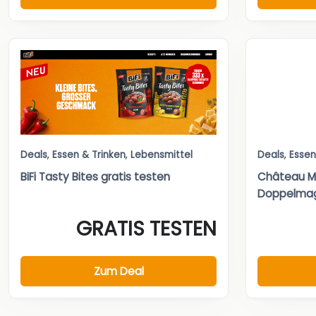
Deals
,
Essen & Trinken
,
Lebensmittel
Deals
,
Essen
BiFi Tasty Bites gratis testen
Château Mir
Doppelma
GRATIS TESTEN
Zum Deal