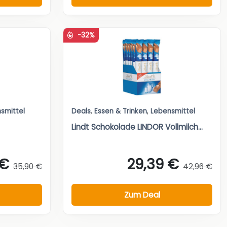
-32%
smittel
Deals
,
Essen & Trinken
,
Lebensmittel
Lindt Schokolade LINDOR Vollmilch...
 €
29,39 €
35,90 €
42,96 €
Zum Deal