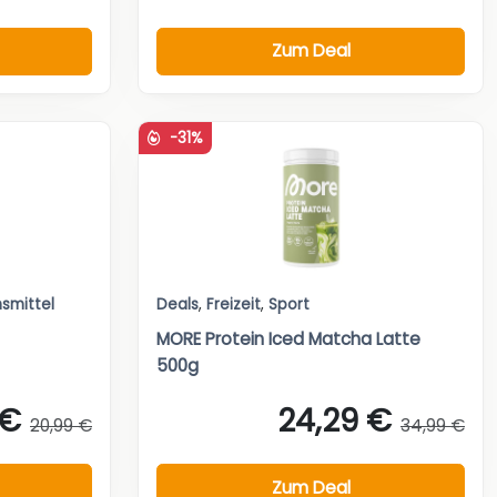
Zum Deal
-31%
smittel
Deals
,
Freizeit
,
Sport
MORE Protein Iced Matcha Latte
500g
 €
24,29 €
20,99 €
34,99 €
Zum Deal