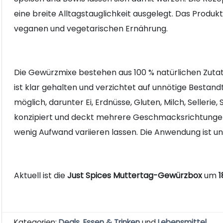
eine breite Alltagstauglichkeit ausgelegt. Das Produk
veganen und vegetarischen Ernährung.
Die Gewürzmixe bestehen aus 100 % natürlichen Zuta
ist klar gehalten und verzichtet auf unnötige Bestand
möglich, darunter Ei, Erdnüsse, Gluten, Milch, Sellerie,
konzipiert und deckt mehrere Geschmacksrichtungen 
wenig Aufwand variieren lassen. Die Anwendung ist u
Aktuell ist die
Just Spices Muttertag-Gewürzbox
um
1
Kategorien:
Deals
,
Essen & Trinken
und
Lebensmittel
.