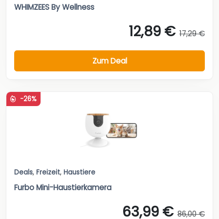
WHIMZEES By Wellness
12,89 €
17,29 €
Zum Deal
-26%
Deals
,
Freizeit
,
Haustiere
Furbo Mini-Haustierkamera
63,99 €
86,00 €