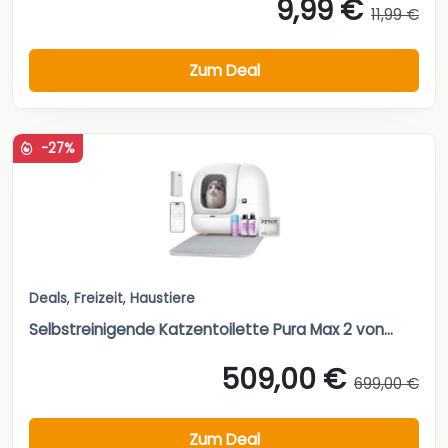
9,99 €
11,99 €
Zum Deal
-27%
Deals
,
Freizeit
,
Haustiere
Selbstreinigende Katzentoilette Pura Max 2 von...
509,00 €
699,00 €
Zum Deal