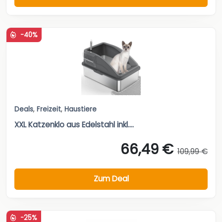
-40%
Deals
,
Freizeit
,
Haustiere
XXL Katzenklo aus Edelstahl inkl....
66,49 €
109,99 €
Zum Deal
-25%