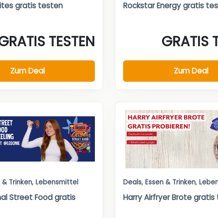
Bites gratis testen
Rockstar Energy gratis te
GRATIS TESTEN
GRATIS 
Zum Deal
Zum Deal
 & Trinken
,
Lebensmittel
Deals
,
Essen & Trinken
,
Leben
nal Street Food gratis
Harry Airfryer Brote gratis