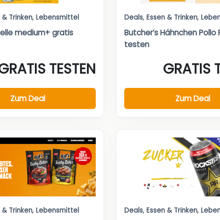
 & Trinken
,
Lebensmittel
Deals
,
Essen & Trinken
,
Leben
lle medium+ gratis
Butcher’s Hähnchen Pollo F
testen
GRATIS TESTEN
GRATIS 
Zum Deal
Zum Deal
 & Trinken
,
Lebensmittel
Deals
,
Essen & Trinken
,
Leben