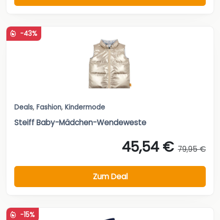
-43%
Deals
,
Fashion
,
Kindermode
Steiff Baby-Mädchen-Wendeweste
45,54 €
79,95 €
Zum Deal
-15%