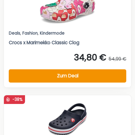
Deals
,
Fashion
,
Kindermode
Crocs x Marimekko Classic Clog
34,80 €
54,99 €
Zum Deal
-38%