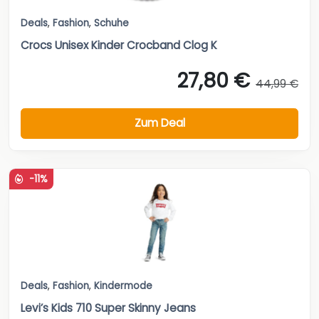
Deals
,
Fashion
,
Schuhe
Crocs Unisex Kinder Crocband Clog K
27,80 €
44,99 €
Zum Deal
-11%
Deals
,
Fashion
,
Kindermode
Levi’s Kids 710 Super Skinny Jeans