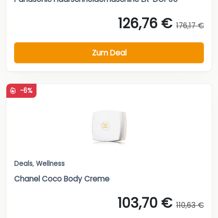
126,76 €
176,17 €
Zum Deal
-6%
Deals
,
Wellness
Chanel Coco Body Creme
103,70 €
110,63 €