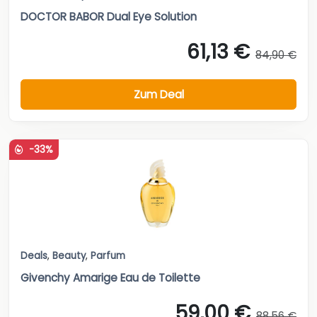
DOCTOR BABOR Dual Eye Solution
61,13 €
84,90 €
Zum Deal
-33%
Deals
,
Beauty
,
Parfum
Givenchy Amarige Eau de Toilette
59,00 €
88,56 €