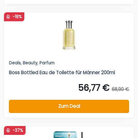
-18%
Deals
,
Beauty
,
Parfum
Boss Bottled Eau de Toilette für Männer 200ml
56,77 €
68,90 €
Zum Deal
-37%