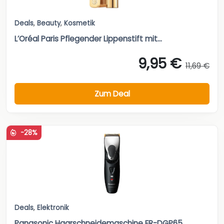
Deals
,
Beauty
,
Kosmetik
L’Oréal Paris Pflegender Lippenstift mit...
9,95 €
11,69 €
Zum Deal
-28%
Deals
,
Elektronik
Panasonic Haarschneidemaschine ER-DGP65