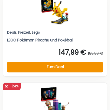
Deals
,
Freizeit
,
Lego
LEGO Pokémon Pikachu und Pokéball
147,99 €
199,99 €
Zum Deal
-24%