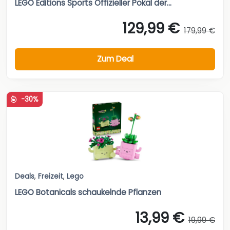
LEGO Editions Sports Offizieller Pokal der...
129,99 €
179,99 €
Zum Deal
-30%
Deals
,
Freizeit
,
Lego
LEGO Botanicals schaukelnde Pflanzen
13,99 €
19,99 €