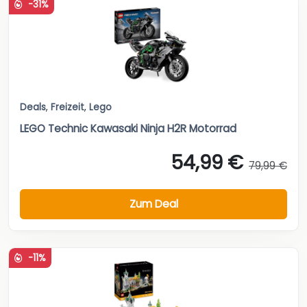
-31%
Deals
,
Freizeit
,
Lego
LEGO Technic Kawasaki Ninja H2R Motorrad
54,99 €
79,99 €
Zum Deal
-11%