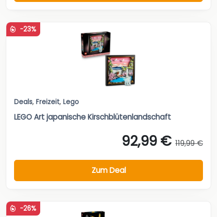
-23%
Deals
,
Freizeit
,
Lego
LEGO Art japanische Kirschblütenlandschaft
92,99 €
119,99 €
Zum Deal
-26%