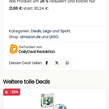
das Produkt um
28 %
reduziert und kostet nur
21,88 €
statt 30,24 €.
Kategorien:
Deals
,
Lego
und
Sport
.
Shop:
amazon.de
und
LEGO
.
Gefunden von
DailyDeal Redaktion
Diesen Deal teilen
Weitere tolle Deals
-26%