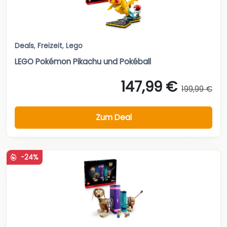
Deals
,
Freizeit
,
Lego
LEGO Pokémon Pikachu und Pokéball
147,99 €
199,99 €
Zum Deal
-24%