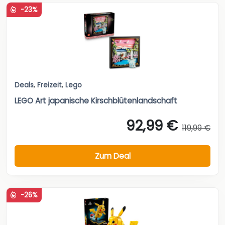
-23%
Deals
,
Freizeit
,
Lego
LEGO Art japanische Kirschblütenlandschaft
92,99 €
119,99 €
Zum Deal
-26%