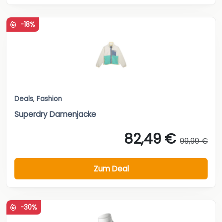
-18%
Deals
,
Fashion
Superdry Damenjacke
82,49 €
99,99 €
Zum Deal
-30%