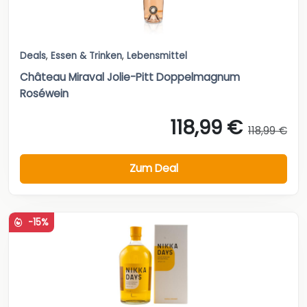
Deals
,
Essen & Trinken
,
Lebensmittel
Château Miraval Jolie-Pitt Doppelmagnum
Roséwein
118,99 €
118,99 €
Zum Deal
-15%