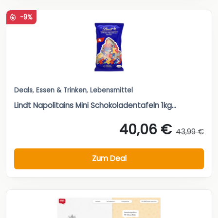
-9%
Deals
,
Essen & Trinken
,
Lebensmittel
Lindt Napolitains Mini Schokoladentafeln 1kg...
40,06 €
43,99 €
Zum Deal