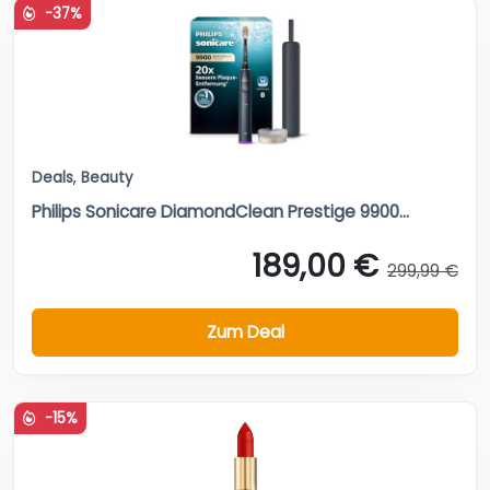
-37%
Deals
,
Beauty
Philips Sonicare DiamondClean Prestige 9900...
189,00 €
299,99 €
Zum Deal
-15%