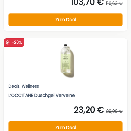
103,70 €
110,63 €
Zum Deal
-20%
Deals
,
Wellness
L’OCCITANE Duschgel Verveine
23,20 €
29,00 €
Zum Deal