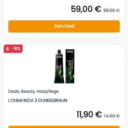
59,00 €
88,56 €
Zum Deal
-18%
Deals
,
Beauty
,
Haarpflege
L’Oréal iNOA 3 DUNKELBRAUN
11,90 €
14,50 €