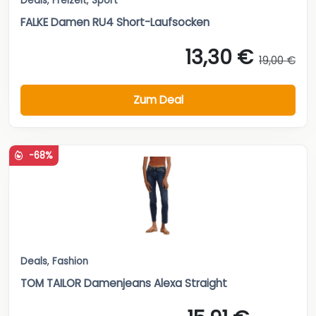
Deals
,
Freizeit
,
Sport
FALKE Damen RU4 Short-Laufsocken
13,30 €
19,00 €
Zum Deal
-68%
Deals
,
Fashion
TOM TAILOR Damenjeans Alexa Straight