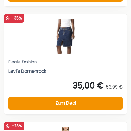
-35%
Deals
,
Fashion
Levi’s Damenrock
35,00 €
53,99 €
Zum Deal
-28%