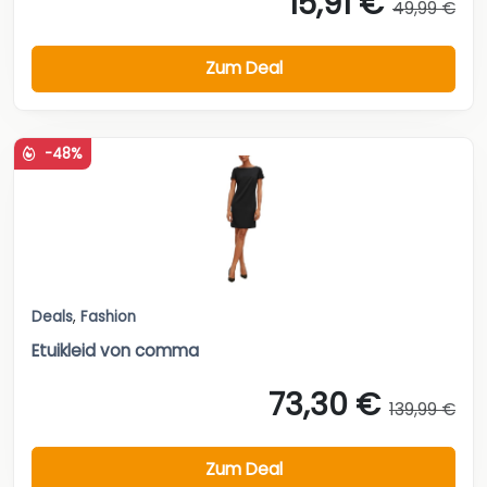
15,91 €
49,99 €
Zum Deal
-48%
Deals
,
Fashion
Etuikleid von comma
73,30 €
139,99 €
Zum Deal