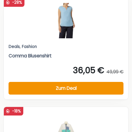
-28%
Deals
,
Fashion
Comma Blusenshirt
36,05 €
49,99 €
Zum Deal
-18%