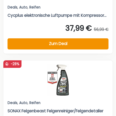
Deals
,
Auto
,
Reifen
Cycplus elektronische Luftpumpe mit Kompressor...
37,99 €
56,99 €
Zum Deal
-28%
Deals
,
Auto
,
Reifen
SONAX Felgenbeast Felgenreiniger/Felgendetailer