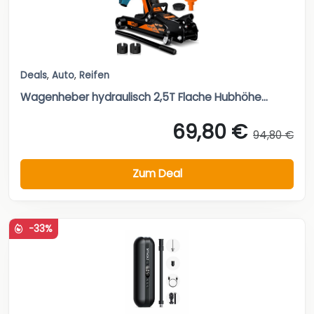
Deals
,
Auto
,
Reifen
Wagenheber hydraulisch 2,5T Flache Hubhöhe...
69,80 €
94,80 €
Zum Deal
-33%