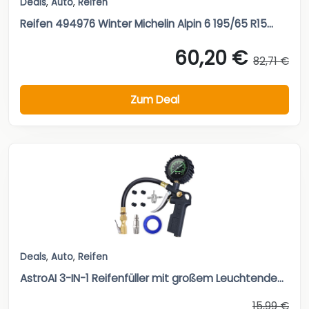
Deals
,
Auto
,
Reifen
Reifen 494976 Winter Michelin Alpin 6 195/65 R15...
60,20 €
82,71 €
Zum Deal
Deals
,
Auto
,
Reifen
AstroAI 3-IN-1 Reifenfüller mit großem Leuchtende...
15,99 €