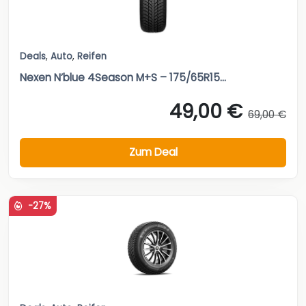
Deals
,
Auto
,
Reifen
Nexen N’blue 4Season M+S – 175/65R15...
49,00 €
69,00 €
Zum Deal
-27%