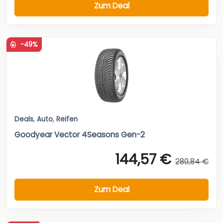
Zum Deal
-49%
Deals
,
Auto
,
Reifen
Goodyear Vector 4Seasons Gen-2
144,57 €
280,84 €
Zum Deal