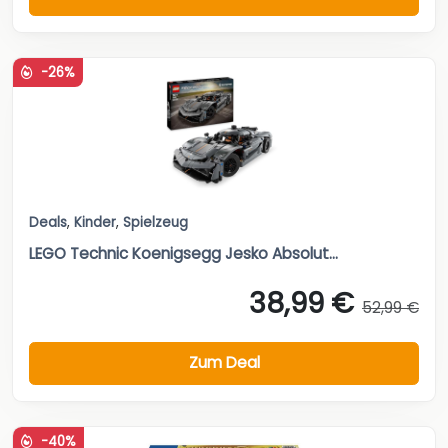
-26%
Deals
,
Kinder
,
Spielzeug
LEGO Technic Koenigsegg Jesko Absolut...
38,99 €
52,99 €
Zum Deal
-40%