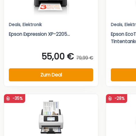
Deals
,
Elektronik
Deals
,
Elekt
Epson Expression XP-2205...
Epson Eco
Tintentank
55,00 €
79,99 €
Zum Deal
-35%
-28%