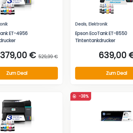
ronik
Deals
,
Elektronik
Tank ET-4956
Epson EcoTank ET-8550
drucker
Tintentankdrucker
379,00 €
639,00 
529,99 €
Zum Deal
Zum Deal
-38%