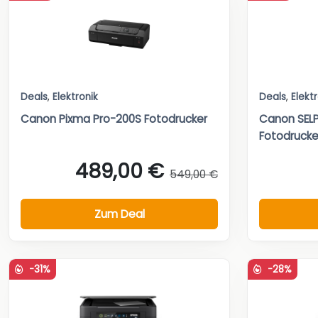
Deals
,
Elektronik
Deals
,
Elekt
Canon Pixma Pro-200S Fotodrucker
Canon SELP
Fotodrucke
489,00 €
549,00 €
Zum Deal
-31%
-28%