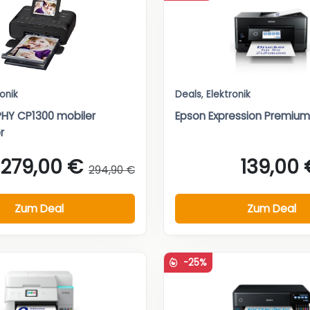
ronik
Deals
,
Elektronik
HY CP1300 mobiler
Epson Expression Premium
r
279,00 €
139,00 
294,90 €
Zum Deal
Zum Deal
-25%