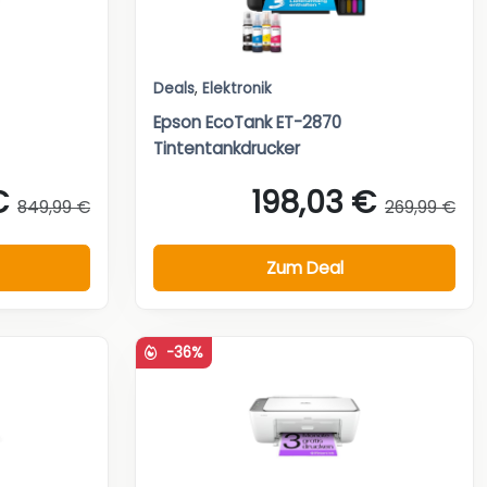
Deals
,
Elektronik
Epson EcoTank ET-2870
Tintentankdrucker
€
198,03 €
849,99 €
269,99 €
Zum Deal
-36%