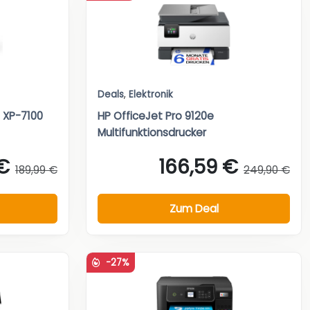
Deals
,
Elektronik
 XP-7100
HP OfficeJet Pro 9120e
Multifunktionsdrucker
€
166,59 €
189,99 €
249,90 €
Zum Deal
-27%