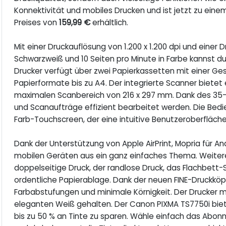
Konnektivität und mobiles Drucken und ist jetzt zu eine
Preises von
159,99 €
erhältlich.
Mit einer Druckauflösung von 1.200 x 1.200 dpi und einer 
Schwarzweiß und 10 Seiten pro Minute in Farbe kannst du 
Drucker verfügt über zwei Papierkassetten mit einer Ge
Papierformate bis zu A4. Der integrierte Scanner bietet
maximalen Scanbereich von 216 x 297 mm. Dank des 35
und Scanaufträge effizient bearbeitet werden. Die Bedie
Farb-Touchscreen, der eine intuitive Benutzeroberfläche
Dank der Unterstützung von Apple AirPrint, Mopria für A
mobilen Geräten aus ein ganz einfaches Thema. Weiter
doppelseitige Druck, der randlose Druck, das Flachbett
ordentliche Papierablage. Dank der neuen FINE-Druckkö
Farbabstufungen und minimale Körnigkeit. Der Drucker mi
eleganten Weiß gehalten. Der Canon PIXMA TS7750i biet
bis zu 50 % an Tinte zu sparen. Wähle einfach das Abo