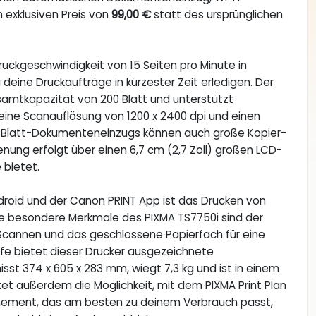
m exklusiven Preis von
99,00 €
statt des ursprünglichen
Druckgeschwindigkeit von 15 Seiten pro Minute in
deine Druckaufträge in kürzester Zeit erledigen. Der
samtkapazität von 200 Blatt und unterstützt
 eine Scanauflösung von 1200 x 2400 dpi und einen
-Blatt-Dokumenteneinzugs können auch große Kopier-
nung erfolgt über einen 6,7 cm (2,7 Zoll) großen LCD-
 bietet.
ndroid und der Canon PRINT App ist das Drucken von
e besondere Merkmale des PIXMA TS7750i sind der
-Scannen und das geschlossene Papierfach für eine
pfe bietet dieser Drucker ausgezeichnete
sst 374 x 605 x 283 mm, wiegt 7,3 kg und ist in einem
et außerdem die Möglichkeit, mit dem PIXMA Print Plan
nnement, das am besten zu deinem Verbrauch passt,