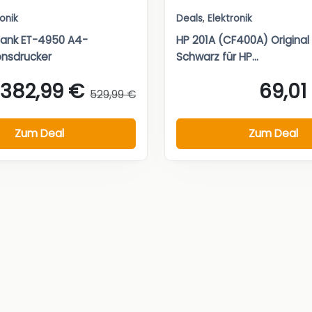
ronik
Deals
,
Elektronik
Tank ET-4950 A4-
HP 201A (CF400A) Original
onsdrucker
Schwarz für HP...
382,99 €
69,01
529,99 €
Zum Deal
Zum Deal