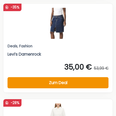
-35%
Deals
,
Fashion
Levi’s Damenrock
35,00 €
53,99 €
Zum Deal
-28%