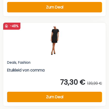
Zum Deal
-48%
Deals
,
Fashion
Etuikleid von comma
73,30 €
139,99 €
Zum Deal