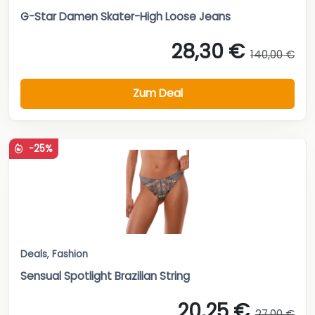
G-Star Damen Skater-High Loose Jeans
28,30 €
140,00 €
Zum Deal
-25%
Deals
,
Fashion
Sensual Spotlight Brazilian String
20,25 €
27,00 €