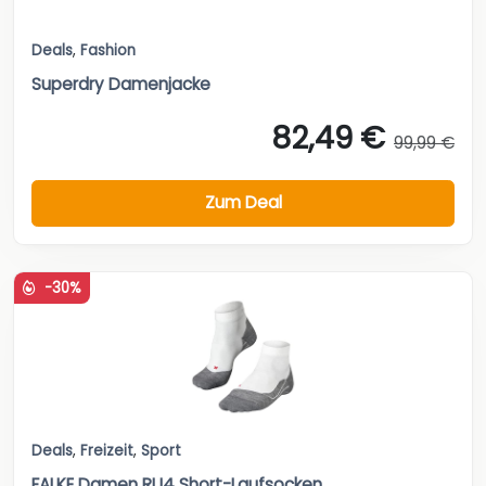
Deals
,
Fashion
Superdry Damenjacke
82,49 €
99,99 €
Zum Deal
-30%
Deals
,
Freizeit
,
Sport
FALKE Damen RU4 Short-Laufsocken