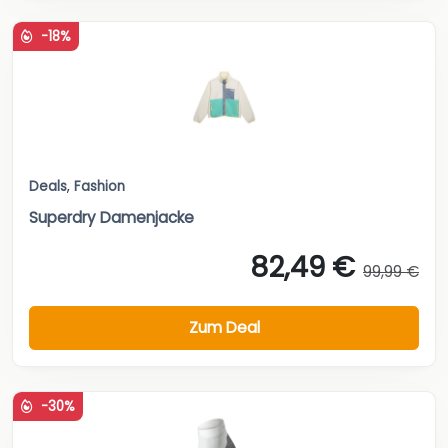
-18%
Deals
,
Fashion
Superdry Damenjacke
82,49 €
99,99 €
Zum Deal
-30%