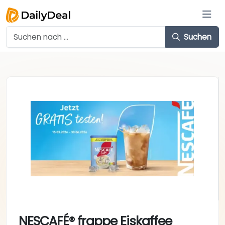
Suchen
NESCAFÉ® frappe Eiskaffee